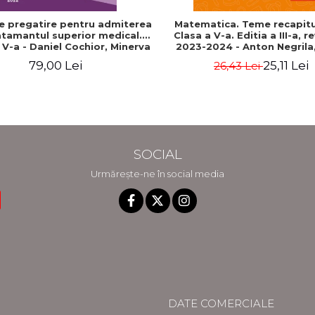
e pregatire pentru admiterea
Matematica. Teme recapitu
atamantul superior medical.
Clasa a V-a. Editia a III-a, r
a V-a - Daniel Cochior, Minerva
2023-2024 - Anton Negrila,
Claudia Ghinescu
Negrila
79,00 Lei
25,11 Lei
26,43 Lei
SOCIAL
Urmărește-ne în social media
DATE COMERCIALE