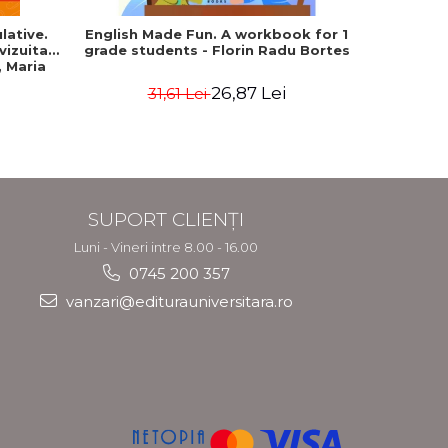
lative.
English Made Fun. A workbook for 1
Geografie
evizuita
grade students - Florin Radu Bortes
Bacala
 Maria
Uniune
fundament
26,87 Lei
31,61 Lei
4
SUPORT CLIENȚI
Luni - Vineri intre 8.00 - 16.00
0745 200 357
vanzari@editurauniversitara.ro