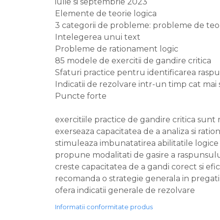
iulie si septembrie 2023
Elemente de teorie logica
3 categorii de probleme: probleme de teor
Intelegerea unui text
Probleme de rationament logic
85 modele de exercitii de gandire critica
Sfaturi practice pentru identificarea rasp
Indicatii de rezolvare intr-un timp cat mai
Puncte forte
exercitiile practice de gandire critica s
exerseaza capacitatea de a analiza si ratio
stimuleaza imbunatatirea abilitatile logice
propune modalitati de gasire a raspunsulu
creste capacitatea de a gandi corect si efic
recomanda o strategie generala in prega
ofera indicatii generale de rezolvare
Informatii conformitate produs