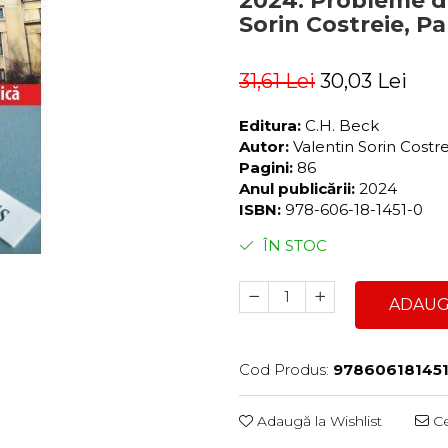
2024. Probleme de
Sorin Costreie, P
31,61 Lei
30,03 Lei
Editura:
C.H. Beck
Autor:
Valentin Sorin Costr
Pagini:
86
Anul publicării:
2024
ISBN:
978-606-18-1451-0
ÎN STOC
ADAUG
Cod Produs:
97860618145
Adaugă la Wishlist
Ce