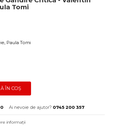
 Gandire Critica - Valentin
aula Tomi
eie, Paula Tomi
Ă ÎN COȘ
10
Ai nevoie de ajutor?
0745 200 357
re informații