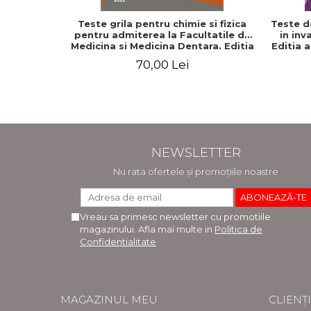
Teste grila pentru chimie si fizica
Teste d
pentru admiterea la Facultatile de
in inv
Medicina si Medicina Dentara. Editia
Editia 
a II-a - Raluca Monica Comaneanu,
70,00 Lei
Violeta Hancu, Elena Rusu, Gabriela
Burducea
NEWSLETTER
Nu rata ofertele și promoțiile noastre
Vreau sa primesc newsletter cu promotiile
magazinului. Afla mai multe in
Politica de
Confidentialitate
MAGAZINUL MEU
CLIENȚI