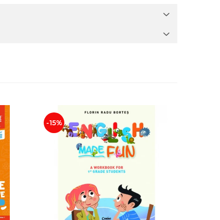
-15%
-25%