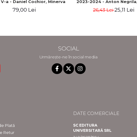
a V-a - Daniel Cochior, Minerva
2023-2024 - Anton Negrila,
Claudia Ghinescu
Negrila
79,00 Lei
25,11 Lei
26,43 Lei
SOCIAL
Urmărește-ne în social media
DATE COMERCIALE
e Plată
SC EDITURA
UNIVERSITARĂ SRL
de Retur