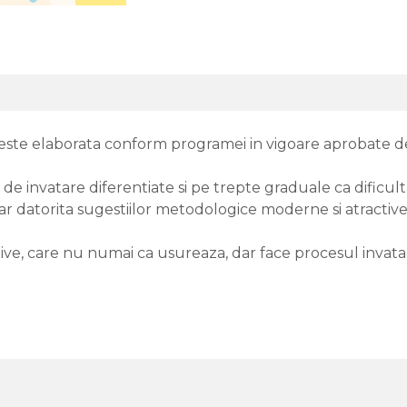
este elaborata conform programei in vigoare aprobate de 
de invatare diferentiate si pe trepte graduale ca dificulta
a, iar datorita sugestiilor metodologice moderne si atractive
ctive, care nu numai ca usureaza, dar face procesul invata