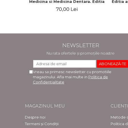
Medicina si Medicina Dentara. Editia
Editia 
a II-a - Raluca Monica Comaneanu,
70,00 Lei
Violeta Hancu, Elena Rusu, Gabriela
Burducea
NEWSLETTER
Nu rata ofertele și promoțiile noastre
Vreau sa primesc newsletter cu promotiile
magazinului. Afla mai multe in
Politica de
Confidentialitate
MAGAZINUL MEU
CLIENȚI
Despre noi
Metode d
Termeni și Condiții
Politica 