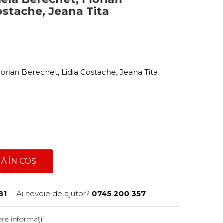
ostache, Jeana Tita
orian Berechet, Lidia Costache, Jeana Tita
Ă ÎN COȘ
81
Ai nevoie de ajutor?
0745 200 357
re informații