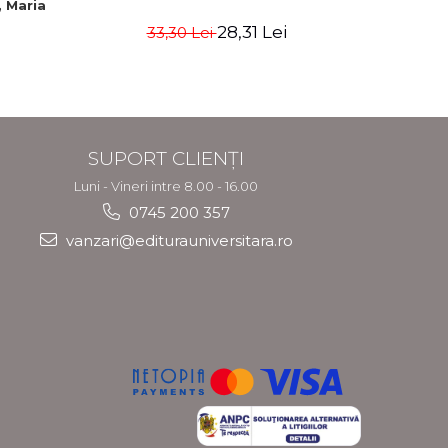
 Maria
Uniune
fundament
28,31 Lei
33,30 Lei
4
SUPORT CLIENȚI
Luni - Vineri intre 8.00 - 16.00
0745 200 357
vanzari@editurauniversitara.ro