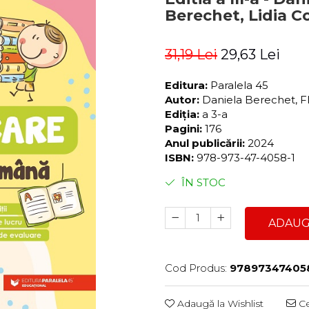
Berechet, Lidia C
31,19 Lei
29,63 Lei
Editura:
Paralela 45
Autor:
Daniela Berechet, Fl
Ediția:
a 3-a
Pagini:
176
Anul publicării:
2024
ISBN:
978-973-47-4058-1
ÎN STOC
ADAUG
Cod Produs:
97897347405
Adaugă la Wishlist
Ce