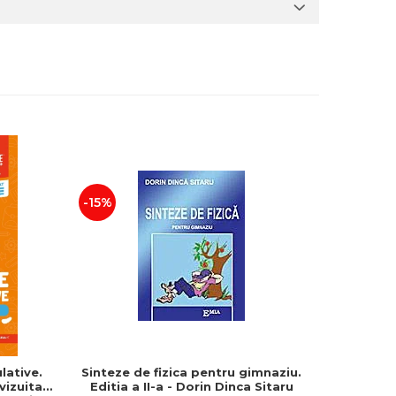
-15%
-25%
lative.
Sinteze de fizica pentru gimnaziu.
Geografie
evizuita
Editia a II-a - Dorin Dinca Sitaru
Bacala