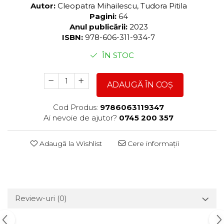
Autor:
Cleopatra Mihailescu, Tudora Pitila
Pagini:
64
Anul publicării:
2023
ISBN:
978-606-311-934-7
ÎN STOC
ADAUGĂ ÎN COȘ
Cod Produs:
9786063119347
Ai nevoie de ajutor?
0745 200 357
Adaugă la Wishlist
Cere informații
Review-uri
(0)