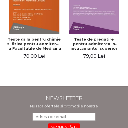
Teste grila pentru chimie
Teste de pregatire
si fizica pentru admiterea
pentru admiterea in
la Facultatile de Medicina
invatamantul superior
si Medicina Dentara.
medical. Editia a V-a -
70,00 Lei
79,00 Lei
Editia a II-a - Raluca
Daniel Cochior, Minerva
Monica Comaneanu,
Claudia Ghinescu
Violeta Hancu, Elena
Rusu, Gabriela Burducea
NEWSLETTER
Nu rata ofertele și promoțiile noastre