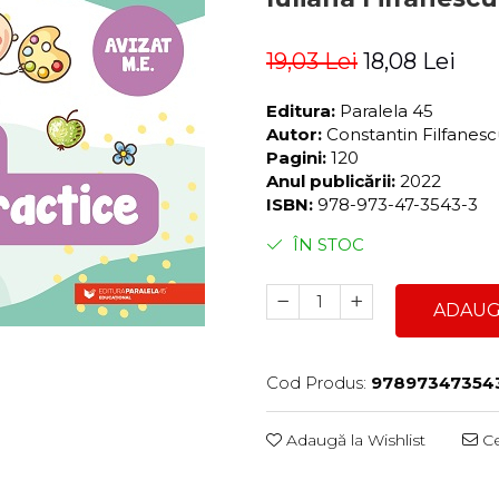
19,03 Lei
18,08 Lei
Editura:
Paralela 45
Autor:
Constantin Filfanesc
Pagini:
120
Anul publicării:
2022
ISBN:
978-973-47-3543-3
ÎN STOC
ADAUG
Cod Produs:
97897347354
Adaugă la Wishlist
Ce