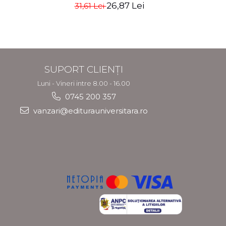
fundament
26,87 Lei
31,61 Lei
4
SUPORT CLIENȚI
Luni - Vineri intre 8.00 - 16.00
0745 200 357
vanzari@editurauniversitara.ro