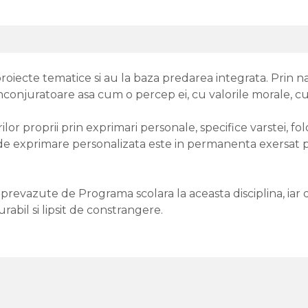
proiecte tematice si au la baza predarea integrata. Prin n
inconjuratoare asa cum o percep ei, cu valorile morale, cu
rilor proprii prin exprimari personale, specifice varstei, f
de exprimare personalizata este in permanenta exersat prin 
evazute de Programa scolara la aceasta disciplina, iar div
abil si lipsit de constrangere.