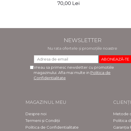
a II-a - Raluca Monica Comaneanu,
70,00 Lei
Violeta Hancu, Elena Rusu, Gabriela
Burducea
NEWSLETTER
Nu rata ofertele și promoțiile noastre
Vreau sa primesc newsletter cu promotiile
magazinului. Afla mai multe in
Politica de
Confidentialitate
MAGAZINUL MEU
CLIENȚI
Despre noi
Metode d
Termeni și Condiții
Politica 
Politica de Confidentialitate
Garanția