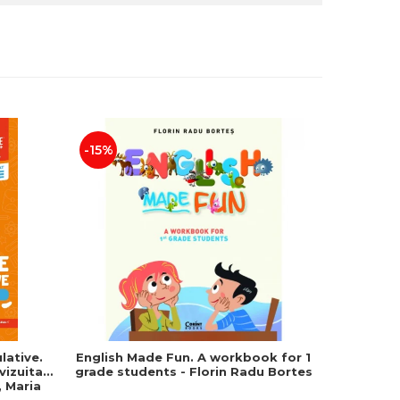
-15%
-25%
lative.
English Made Fun. A workbook for 1
Geografie
evizuita
grade students - Florin Radu Bortes
Bacala
 Maria
Uniune