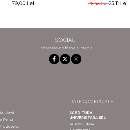
Claudia Ghinescu
Negrila
79,00 Lei
25,11 Lei
26,43 Lei
SOCIAL
Urmărește-ne în social media
DATE COMERCIALE
e Plată
SC EDITURA
UNIVERSITARĂ SRL
de Retur
J40/29211/1994
 Produselor