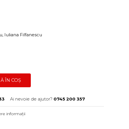
u, Iuliana Filfanescu
Ă ÎN COȘ
33
Ai nevoie de ajutor?
0745 200 357
re informații