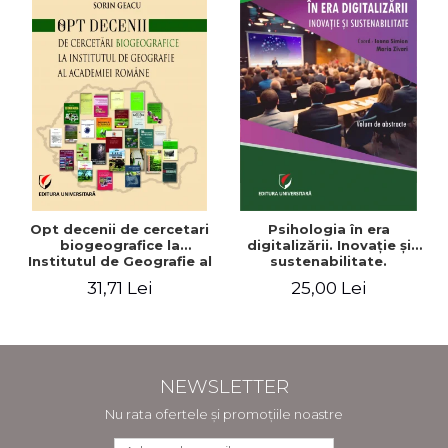
Opt decenii de cercetari
Psihologia în era
biogeografice la
digitalizării. Inovaţie şi
Institutul de Geografie al
sustenabilitate.
Academiei Romane
Conferinţa naţională.
31,71 Lei
25,00 Lei
Volum de abstracte
NEWSLETTER
Nu rata ofertele și promoțiile noastre