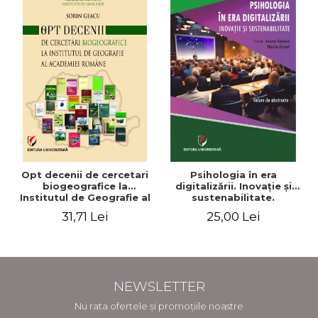
Opt decenii de cercetari
Psihologia în era
biogeografice la
digitalizării. Inovaţie şi
Institutul de Geografie al
sustenabilitate.
Academiei Romane
Conferinţa naţională.
31,71 Lei
25,00 Lei
Volum de abstracte
NEWSLETTER
Nu rata ofertele și promoțiile noastre