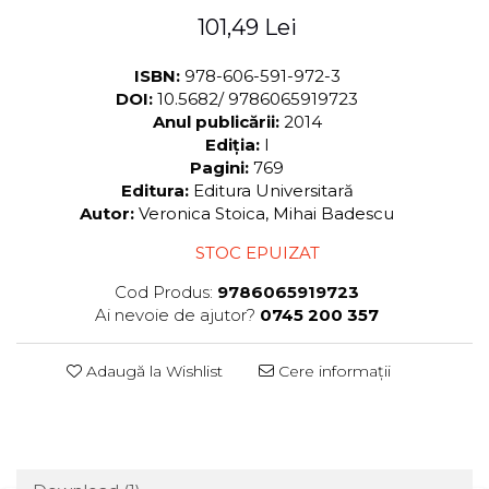
101,49 Lei
ISBN:
978-606-591-972-3
DOI:
10.5682/ 9786065919723
Anul publicării:
2014
Ediția:
I
Pagini:
769
Editura:
Editura Universitară
Autor:
Veronica Stoica, Mihai Badescu
STOC EPUIZAT
Cod Produs:
9786065919723
Ai nevoie de ajutor?
0745 200 357
Adaugă la Wishlist
Cere informații