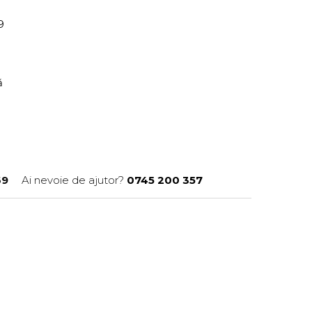
69
ră
69
Ai nevoie de ajutor?
0745 200 357