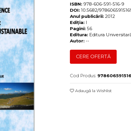
ISBN:
978-606-591-516-9
DOI:
10.5682/97860659151
Anul publicării:
2012
Ediția:
I
Pagini:
56
Editura:
Editura Universita
Autor:
--
CERE OFERTĂ
Cod Produs:
97860659151
Adaugă la Wishlist