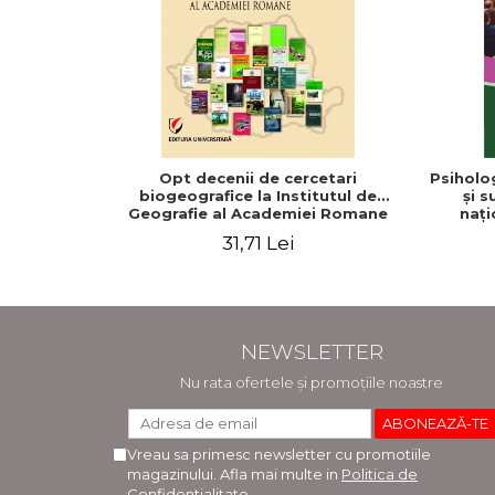
Opt decenii de cercetari
Psiholog
biogeografice la Institutul de
şi s
Geografie al Academiei Romane
naţi
31,71 Lei
NEWSLETTER
Nu rata ofertele și promoțiile noastre
Vreau sa primesc newsletter cu promotiile
magazinului. Afla mai multe in
Politica de
Confidentialitate