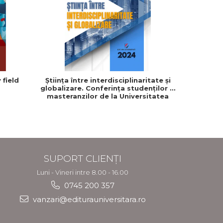
 field
Știința între interdisciplinaritate și
globalizare. Conferința studenților și
masteranzilor de la Universitatea
”Dimitrie Cantemir” din Târgu Mureș
SUPORT CLIENȚI
Luni - Vineri intre 8.00 - 16.00
0745 200 357
vanzari@editurauniversitara.ro