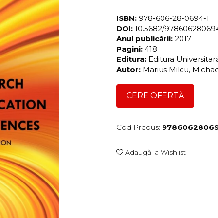
ISBN:
978-606-28-0694-1
DOI:
10.5682/97860628069
Anul publicării:
2017
Pagini:
418
Editura:
Editura Universita
Autor:
Marius Milcu, Michae
CERE OFERTĂ
Cod Produs:
97860628069
Adaugă la Wishlist