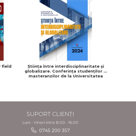
 field
Știința între interdisciplinaritate și
globalizare. Conferința studenților și
masteranzilor de la Universitatea
”Dimitrie Cantemir” din Târgu Mureș
SUPORT CLIENȚI
Luni - Vineri intre 8.00 - 16.00
0745 200 357