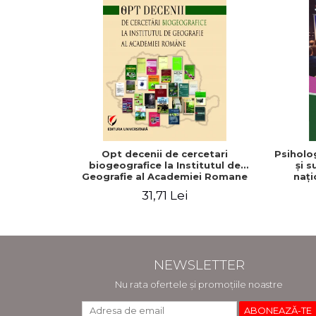
Opt decenii de cercetari
Psiholog
biogeografice la Institutul de
şi s
Geografie al Academiei Romane
naţi
31,71 Lei
NEWSLETTER
Nu rata ofertele și promoțiile noastre