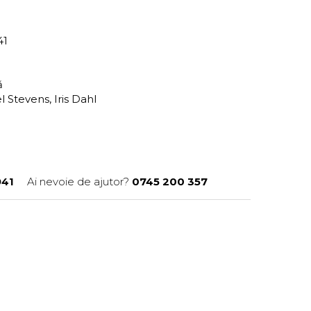
41
ră
l Stevens, Iris Dahl
41
Ai nevoie de ajutor?
0745 200 357