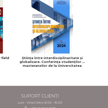
 field
Știința între interdisciplinaritate și
globalizare. Conferința studenților și
masteranzilor de la Universitatea
”Dimitrie Cantemir” din Târgu Mureș
SUPORT CLIENȚI
Luni - Vineri intre 8.00 - 16.00