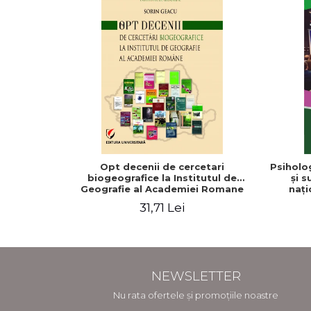
Opt decenii de cercetari
Psiholog
biogeografice la Institutul de
şi s
Geografie al Academiei Romane
naţi
31,71 Lei
NEWSLETTER
Nu rata ofertele și promoțiile noastre