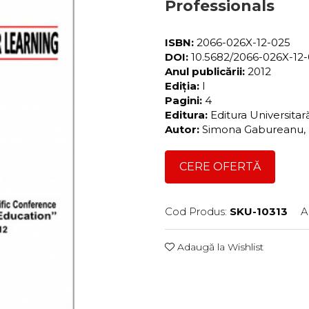
Professionals
ISBN:
2066-026X-12-025
DOI:
10.5682/2066-026X-12
Anul publicării:
2012
Ediția:
I
Pagini:
4
Editura:
Editura Universita
Autor:
Simona Gabureanu, I
CERE OFERTĂ
Cod Produs:
SKU-10313
A
Adaugă la Wishlist