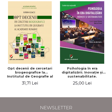
Opt decenii de cercetari
Psihologia în era
biogeografice la
digitalizării. Inovaţie şi
Institutul de Geografie al
sustenabilitate.
Academiei Romane
Conferinţa naţională.
31,71 Lei
25,00 Lei
Volum de abstracte
NEWSLETTER