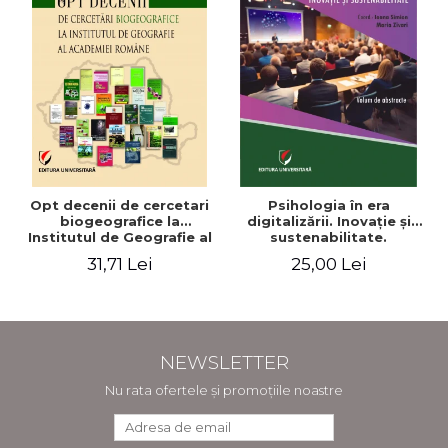
Opt decenii de cercetari
Psihologia în era
biogeografice la
digitalizării. Inovaţie şi
Institutul de Geografie al
sustenabilitate.
Academiei Romane
Conferinţa naţională.
31,71 Lei
25,00 Lei
Volum de abstracte
NEWSLETTER
Nu rata ofertele și promoțiile noastre