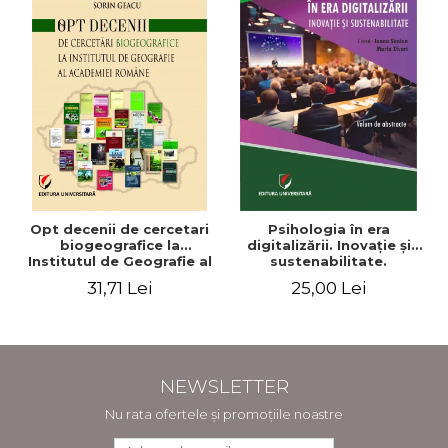
Opt decenii de cercetari
Psihologia în era
biogeografice la
digitalizării. Inovaţie şi
Institutul de Geografie al
sustenabilitate.
Academiei Romane
Conferinţa naţională.
31,71 Lei
25,00 Lei
Volum de abstracte
NEWSLETTER
Nu rata ofertele și promoțiile noastre