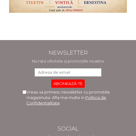
ADMINISTRATIVE
Cum Cumpăr
ȘTIINȚE ECONOMICE
Livrare
ȘTIINȚE EXACTE
Politica de Retur
EDUCAȚIE FIZICĂ ȘI SPORT
Formular de Retur
PREUNIVERSITARIA
Distribuitori
TIMP LIBER
ÎN CURS DE APARIȚIE
NEWSLETTER
NOUTĂȚI
Nu rata ofertele și promoțiile noastre
PACHETE DE STUDIU
PROMOȚIILE LUNII
ULTIMELE EXEMPLARE
Vreau sa primesc newsletter cu promotiile
magazinului. Afla mai multe in
Politica de
Confidentialitate
SOCIAL