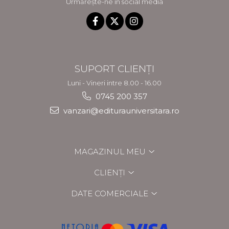
Urmărește-ne în social media
SUPORT CLIENȚI
Luni - Vineri intre 8.00 - 16.00
0745 200 357
vanzari@editurauniversitara.ro
MAGAZINUL MEU
CLIENȚI
DATE COMERCIALE