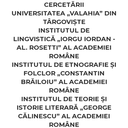
ADMINISTRATIVE
Cum Cumpăr
CERCETĂRII
ȘTIINȚE ECONOMICE
UNIVERSITATEA „VALAHIA” DIN
Livrare
ȘTIINȚE EXACTE
TÂRGOVIȘTE
Politica de Retur
EDUCAȚIE FIZICĂ ȘI SPORT
INSTITUTUL DE
Formular de Retur
PREUNIVERSITARIA
LINGVISTICĂ „IORGU IORDAN -
Distribuitori
TIMP LIBER
AL. ROSETTI” AL ACADEMIEI
ÎN CURS DE APARIȚIE
ROMÂNE
NOUTĂȚI
INSTITUTUL DE ETNOGRAFIE ȘI
PACHETE DE STUDIU
FOLCLOR „CONSTANTIN
PROMOȚIILE LUNII
BRĂILOIU” AL ACADEMIEI
ULTIMELE EXEMPLARE
ROMÂNE
INSTITUTUL DE TEORIE ȘI
ISTORIE LITERARĂ „GEORGE
CĂLINESCU” AL ACADEMIEI
ROMÂNE