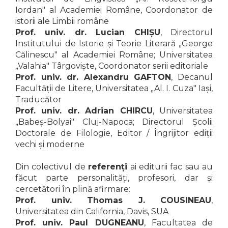
Iordan" al Academiei Române, Coordonator de
istorii ale Limbii române
Prof. univ. dr. Lucian CHIȘU
, Directorul
Institutului de Istorie și Teorie Literară „George
Călinescu" al Academiei Române; Universitatea
„Valahia" Târgoviște, Coordonator serii editoriale
Prof. univ. dr. Alexandru GAFTON
, Decanul
Facultății de Litere, Universitatea „Al. I. Cuza" Iași,
Traducător
Prof. univ. dr. Adrian CHIRCU
, Universitatea
„Babeș-Bolyai" Cluj-Napoca; Directorul Școlii
Doctorale de Filologie, Editor / Îngrijitor ediții
vechi și moderne
Din colectivul de
referenți
ai editurii fac sau au
făcut parte personalități, profesori, dar și
cercetători în plină afirmare:
Prof. univ. Thomas J. COUSINEAU
,
Universitatea din California, Davis, SUA
Prof. univ. Paul DUGNEANU
, Facultatea de