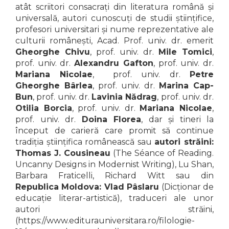
ADMINISTRATIVE
Cum Cumpăr
atât scriitori consacrați din literatura română și
universală, autori cunoscuți de studii științifice,
ȘTIINȚE ECONOMICE
Livrare
profesori universitari și nume reprezentative ale
ȘTIINȚE EXACTE
Politica de Retur
culturii românești, Acad. Prof. univ. dr. emerit
EDUCAȚIE FIZICĂ ȘI SPORT
Gheorghe Chivu
, prof. univ. dr.
Mile Tomici
,
Formular de Retur
PREUNIVERSITARIA
prof. univ. dr.
Alexandru Gafton
, prof. univ. dr.
Distribuitori
TIMP LIBER
Mariana Nicolae
, prof. univ. dr.
Petre
ÎN CURS DE APARIȚIE
Gheorghe Bârlea
, prof. univ. dr.
Marina Cap-
Bun
, prof. univ. dr.
Lavinia Nădrag
, prof. univ. dr.
NOUTĂȚI
Otilia Borcia
, prof. univ. dr.
Mariana Nicolae
,
PACHETE DE STUDIU
prof. univ. dr.
Doina Florea
, dar și tineri la
început de carieră care promit să continue
PROMOȚIILE LUNII
tradiția științifica românească sau
autori străini:
ULTIMELE EXEMPLARE
Thomas J. Cousineau
(The Séance of Reading.
Uncanny Designs in Modernist Writing), Lu Shan,
Barbara Fraticelli, Richard Witt sau din
Republica Moldova: Vlad Pâslaru
(Dicționar de
educație literar-artistică), traduceri ale unor
autori străini,
(https://www.editurauniversitara.ro/filologie-