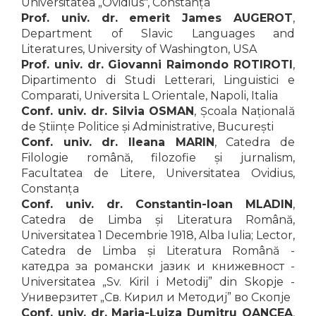
Universitatea „Ovidius", Constanța
Prof. univ. dr. emerit James AUGEROT
,
Department of Slavic Languages and
Literatures, University of Washington, USA
Prof. univ. dr. Giovanni Raimondo ROTIROTI
,
Dipartimento di Studi Letterari, Linguistici e
Comparati, Universita L Orientale, Napoli, Italia
Conf. univ. dr. Silvia OSMAN
, Școala Națională
de Științe Politice și Administrative, București
Conf. univ. dr. Ileana MARIN
, Catedra de
Filologie română, filozofie și jurnalism,
Facultatea de Litere, Universitatea Ovidius,
Constanța
Conf. univ. dr. Constantin-Ioan MLADIN
,
Catedra de Limba și Literatura Română,
Universitatea 1 Decembrie 1918, Alba Iulia; Lector,
Catedra de Limba și Literatura Română -
катедра за романски јазик и книжевност -
Universitatea „Sv. Kiril i Metodij” din Skopje -
Универзитет „Св. Кирил и Методиј” во Скопје
Conf. univ. dr. Maria-Luiza Dumitru OANCEA
,