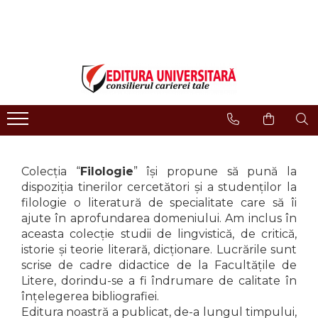
LIBRĂRIE ONLINE
Editura
Evenimente
COLECȚII DE CARTE
Despre noi
Evenimente - Lansări
ISTORIE ȘI ȘTIINȚE POLITICE
Domeniul Științe Umaniste
Interviuri
RELIGIE ȘI FILOSOFIE
Filologie
Regulament Campanii
Promotionale
ARTE - MULTIMEDIA
Religie și filosofie
FILOLOGIE
Istorie și științe politice
Colecția “
Filologie
” își propune să pună la
SOCIOLOGIE ȘI ȘTIINȚELE
Arte și multimedia
COMUNICĂRII
dispoziția tinerilor cercetători și a studenților la
Reviste
filologie o literatură de specialitate care să îi
PSIHOLOGIE
Proceedings
ajute în aprofundarea domeniului. Am inclus în
RELAȚII INTERNAȚIONALE ȘI
aceasta colecție studii de lingvistică, de critică,
DIPLOMAȚIE
Open Access
istorie și teorie literară, dicționare. Lucrările sunt
ȘTIINȚE ALE EDUCAȚIEI
Acreditare CNCS
scrise de cadre didactice de la Facultățile de
PAMÂNTUL - CASA NOASTRĂ
Litere, dorindu-se a fi îndrumare de calitate în
Referenţi
MEDICINĂ
înțelegerea bibliografiei.
Cariere
ȘTIINȚE JURIDICE ȘI
Editura noastră a publicat, de-a lungul timpului,