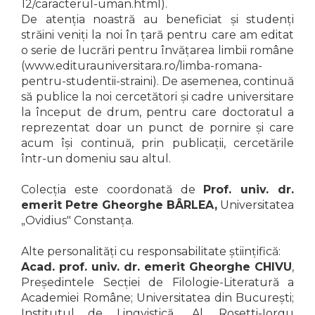
12/caracterul-uman.html).
De atenția noastră au beneficiat și studenți
străini veniți la noi în țară pentru care am editat
o serie de lucrări pentru învățarea limbii române
(www.editurauniversitara.ro/limba-romana-
pentru-studentii-straini). De asemenea, continuă
să publice la noi cercetători și cadre universitare
la început de drum, pentru care doctoratul a
reprezentat doar un punct de pornire și care
acum își continuă, prin publicații, cercetările
într-un domeniu sau altul.
Colecția este coordonată de
Prof. univ. dr.
emerit Petre Gheorghe BÂRLEA,
Universitatea
„Ovidius" Constanța.
Alte personalități cu responsabilitate științifică:
Acad. prof. univ. dr. emerit Gheorghe CHIVU
,
Președintele Secției de Filologie-Literatură a
Academiei Române; Universitatea din București;
Institutul de Lingvistică „Al. Rosetti-Iorgu