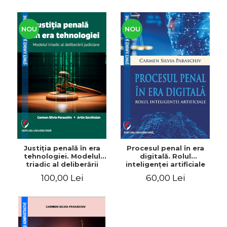
ADMINISTRATIVE
Cum Cumpăr
ȘTIINȚE ECONOMICE
Livrare
NOU
NOU
ȘTIINȚE EXACTE
Politica de Retur
EDUCAȚIE FIZICĂ ȘI SPORT
Formular de Retur
PREUNIVERSITARIA
Distribuitori
TIMP LIBER
ÎN CURS DE APARIȚIE
NOUTĂȚI
PACHETE DE STUDIU
PROMOȚIILE LUNII
ULTIMELE EXEMPLARE
Justiţia penală în era
Procesul penal în era
tehnologiei. Modelul
digitală. Rolul
triadic al deliberării
inteligenţei artificiale
judiciare
100,00 Lei
60,00 Lei