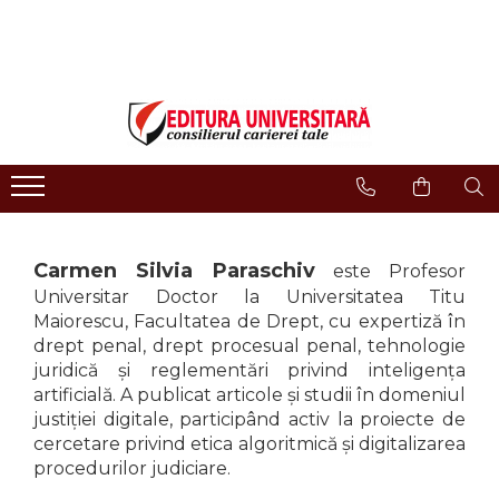
LIBRĂRIE ONLINE
Editura
Evenimente
COLECȚII DE CARTE
Despre noi
Evenimente - Lansări
ISTORIE ȘI ȘTIINȚE POLITICE
Domeniul Științe Umaniste
Interviuri
RELIGIE ȘI FILOSOFIE
Filologie
Regulament Campanii
Promotionale
ARTE - MULTIMEDIA
Religie și filosofie
FILOLOGIE
Istorie și științe politice
Carmen Silvia Paraschiv
SOCIOLOGIE ȘI ȘTIINȚELE
este Profesor
Arte și multimedia
COMUNICĂRII
Universitar Doctor la Universitatea Titu
Reviste
Maiorescu, Facultatea de Drept, cu expertiză în
PSIHOLOGIE
Proceedings
drept penal, drept procesual penal, tehnologie
RELAȚII INTERNAȚIONALE ȘI
juridică și reglementări privind inteligența
DIPLOMAȚIE
Open Access
artificială. A publicat articole și studii în domeniul
ȘTIINȚE ALE EDUCAȚIEI
Acreditare CNCS
justiției digitale, participând activ la proiecte de
PAMÂNTUL - CASA NOASTRĂ
Referenţi
cercetare privind etica algoritmică și digitalizarea
MEDICINĂ
procedurilor judiciare.
Cariere
ȘTIINȚE JURIDICE ȘI