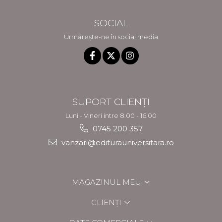
SOCIAL
Urmărește-ne în social media
SUPORT CLIENȚI
Luni - Vineri intre 8.00 - 16.00
0745 200 357
vanzari@editurauniversitara.ro
MAGAZINUL MEU
CLIENȚI