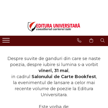
LIBRĂRIE ONLINE
Editura
Evenimente
COLECȚII DE CARTE
Despre noi
Evenimente - Lansări
ISTORIE ȘI ȘTIINȚE POLITICE
Domeniul Științe Umaniste
Interviuri
RELIGIE ȘI FILOSOFIE
Filologie
Regulament Campanii
Promotionale
ARTE - MULTIMEDIA
Religie și filosofie
FILOLOGIE
Istorie și științe politice
Despre suvite de ganduri din care se naste
SOCIOLOGIE ȘI ȘTIINȚELE
Arte și multimedia
COMUNICĂRII
poezia, despre iubire si lumina s-a vorbit
Reviste
PSIHOLOGIE
vineri, 31 mai
,
Proceedings
RELAȚII INTERNAȚIONALE ȘI
in cadrul
Salonului de Carte Bookfest
,
DIPLOMAȚIE
Open Access
la evenimentul de lansare a celor mai
ȘTIINȚE ALE EDUCAȚIEI
recente volume de poezie la Editura
Acreditare CNCS
PAMÂNTUL - CASA NOASTRĂ
Universitara.
Referenţi
MEDICINĂ
Cariere
ȘTIINȚE JURIDICE ȘI
Este vorba de: