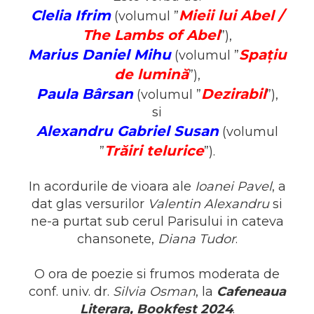
ADMINISTRATIVE
Cum Cumpăr
Clelia Ifrim
Mieii lui Abel /
(volumul ”
ȘTIINȚE ECONOMICE
Livrare
The Lambs of Abel
”),
ȘTIINȚE EXACTE
Politica de Retur
Marius Daniel Mihu
Spațiu
(volumul ”
EDUCAȚIE FIZICĂ ȘI SPORT
de lumină
Formular de Retur
”),
PREUNIVERSITARIA
Paula Bârsan
Dezirabil
(volumul ”
”),
Distribuitori
TIMP LIBER
si
ÎN CURS DE APARIȚIE
Alexandru Gabriel Susan
(volumul
NOUTĂȚI
Trăiri telurice
”
”).
PACHETE DE STUDIU
PROMOȚIILE LUNII
In acordurile de vioara ale
Ioanei Pavel
, a
dat glas versurilor
Valentin Alexandru
si
ULTIMELE EXEMPLARE
ne-a purtat sub cerul Parisului in cateva
chansonete,
Diana Tudor
.
O ora de poezie si frumos moderata de
conf. univ. dr.
Silvia Osman
, la
Cafeneaua
Literara, Bookfest 2024
.