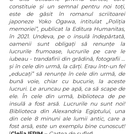
constituie și un semnal pentru noi toți,
este de găsit în romanul scriitoarei
japoneze Yoko Ogawa, intitulat „Poliția
memoriei”, publicat la Editura Humanitas,
în 2021. Undeva, pe o insulă îndepărtată,
oamenii sunt obligați să renunțe la
lucrurile frumoase, lucrurile pe care le
iubeau - trandafirii din grădină, fotografii ...
și în cele din urmă, la cărți. Erau într-un fel
„educați” să renunțe în cele din urmă, de
bună voie, chiar cu bucurie, la aceste
lucruri. Le aruncau pe apă, ca să scape de
ele. În cele din urmă, biblioteca de pe
insulă a fost arsă. Lucrurile nu sunt noi!
Biblioteca din Alexandria Egiptului, una
din cele 8 minuni ale lumii antic, care a
fost arsă, este un exemplu bine cunoscut!
(
Clelia IFRIM
–
Cartea de suflet
)