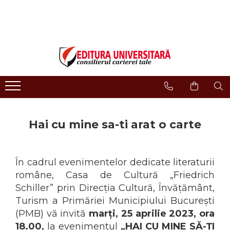
LIBRĂRIE ONLINE
Editura
Evenimente
COLECȚII DE CARTE
Despre noi
Evenimente - Lansări
ISTORIE ȘI ȘTIINȚE POLITICE
Domeniul Științe Umaniste
Interviuri
RELIGIE ȘI FILOSOFIE
Filologie
Regulament Campanii
Promotionale
ARTE - MULTIMEDIA
Religie și filosofie
FILOLOGIE
Istorie și științe politice
Hai cu mine sa-ti arat o carte
SOCIOLOGIE ȘI ȘTIINȚELE
Arte și multimedia
COMUNICĂRII
Reviste
PSIHOLOGIE
Proceedings
În cadrul evenimentelor dedicate literaturii
RELAȚII INTERNAȚIONALE ȘI
DIPLOMAȚIE
Open Access
române, Casa de Cultură „Friedrich
ȘTIINȚE ALE EDUCAȚIEI
Schiller” prin Direcția Cultură, Învățământ,
Acreditare CNCS
PAMÂNTUL - CASA NOASTRĂ
Turism a Primăriei Municipiului București
Referenţi
MEDICINĂ
(PMB) vă invită
marți, 25 aprilie 2023, ora
Cariere
ȘTIINȚE JURIDICE ȘI
18.00,
la evenimentul
„HAI CU MINE SĂ-ȚI