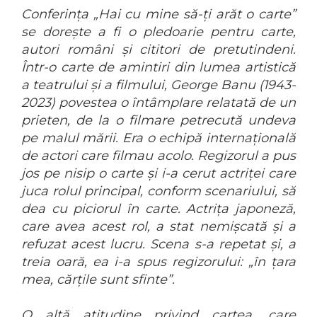
Conferința „Hai cu mine să-ți arăt o carte”
se dorește a fi o pledoarie pentru carte,
autori români și cititori de pretutindeni.
Într-o carte de amintiri din lumea artistică
a teatrului și a filmului, George Banu (1943-
2023) povestea o întâmplare relatată de un
prieten, de la o filmare petrecută undeva
pe malul mării. Era o echipă internațională
de actori care filmau acolo. Regizorul a pus
jos pe nisip o carte și i-a cerut actriței care
juca rolul principal, conform scenariului, să
dea cu piciorul în carte. Actrița japoneză,
care avea acest rol, a stat nemișcată și a
refuzat acest lucru. Scena s-a repetat și, a
treia oară, ea i-a spus regizorului: „în țara
mea, cărțile sunt sfinte”.
O altă atitudine privind cartea, care