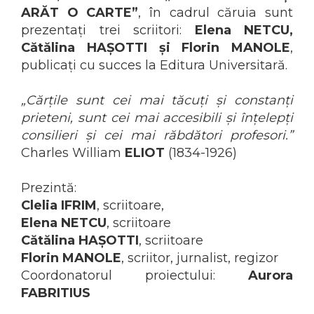
ADMINISTRATIVE
Cum Cumpăr
ARĂT O CARTE”
, în cadrul căruia sunt
ȘTIINȚE ECONOMICE
prezentați trei scriitori:
Elena NETCU,
Livrare
ȘTIINȚE EXACTE
Cătălina HAȘOTTI și Florin MANOLE
,
Politica de Retur
EDUCAȚIE FIZICĂ ȘI SPORT
publicați cu succes la Editura Universitară.
Formular de Retur
PREUNIVERSITARIA
Distribuitori
TIMP LIBER
„Cărțile sunt cei mai tăcuți și constanți
prieteni, sunt cei mai accesibili și înțelepți
ÎN CURS DE APARIȚIE
consilieri și cei mai răbdători profesori.”
NOUTĂȚI
Charles William
ELIOT
(1834-1926)
PACHETE DE STUDIU
PROMOȚIILE LUNII
Prezintă:
ULTIMELE EXEMPLARE
Clelia IFRIM
, scriitoare,
Elena NETCU
, scriitoare
Cătălina HAȘOTTI
, scriitoare
Florin MANOLE
, scriitor, jurnalist, regizor
Coordonatorul proiectului:
Aurora
FABRITIUS