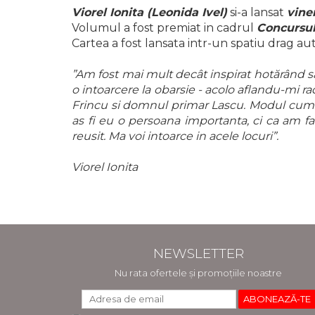
ADMINISTRATIVE
Cum Cumpăr
Viorel Ionita (Leonida Ivel)
si-a lansat
vine
ȘTIINȚE ECONOMICE
Volumul a fost premiat in cadrul
Concursul
Livrare
Cartea a fost lansata intr-un spatiu drag au
ȘTIINȚE EXACTE
Politica de Retur
EDUCAȚIE FIZICĂ ȘI SPORT
Formular de Retur
”Am fost mai mult decât inspirat hotărând să
PREUNIVERSITARIA
o intoarcere la obarsie - acolo aflandu-mi ra
Distribuitori
TIMP LIBER
Frincu si domnul primar Lascu. Modul cum am
ÎN CURS DE APARIȚIE
as fi eu o persoana importanta, ci ca am fa
reusit. Ma voi intoarce in acele locuri”.
NOUTĂȚI
PACHETE DE STUDIU
Viorel Ionita
PROMOȚIILE LUNII
ULTIMELE EXEMPLARE
NEWSLETTER
Nu rata ofertele și promoțiile noastre