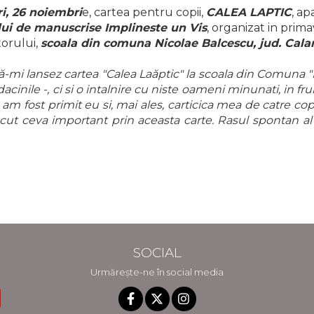
ri, 26 noiembri
e, cartea pentru copii,
CALEA LAPTIC
, ap
ui de manuscrise Implineste un Vis
, organizat in prim
torului,
scoala din comuna Nicolae Balcescu, jud. Calar
-mi lansez cartea "Calea Laăptic" la scoala din Comuna "
dacinile -, ci si o intalnire cu niste oameni minunati, in
 fost primit eu si, mai ales, carticica mea de catre copi
cut ceva important prin aceasta carte. Rasul spontan al c
SOCIAL
Urmărește-ne în social media