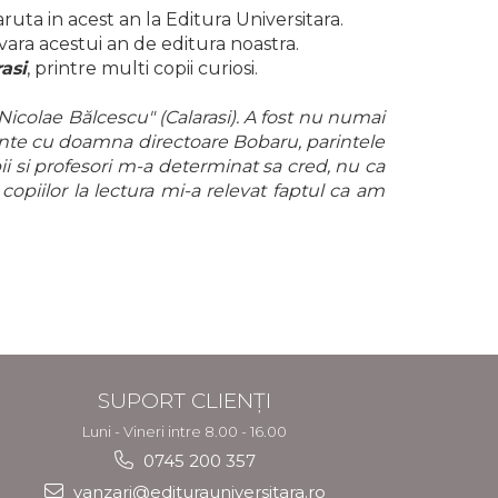
aruta in acest an la Editura Universitara.
avara acestui an de editura noastra.
asi
, printre multi copii curiosi.
Nicolae Bălcescu" (Calarasi). A fost nu numai
 frunte cu doamna directoare Bobaru, parintele
i si profesori m-a determinat sa cred, nu ca
opiilor la lectura mi-a relevat faptul ca am
SUPORT CLIENȚI
Luni - Vineri intre 8.00 - 16.00
0745 200 357
vanzari@editurauniversitara.ro