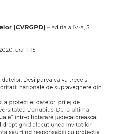
telor (CVRGPD)
– ediția a IV-a, 5
020, ora 11-15
datelor. Desi parea ca va trece si
toritatii nationale de supraveghere din
a protectiei datelor, prilej de
iversitatea Danubius. De la ultima
uale” intr-o hotarare judecatoreasca.
drept ghid alocutiunea invitatilor.
nta sau fiind responsabili cu protectia