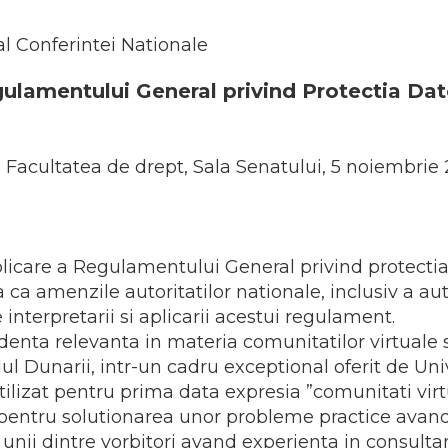
al Conferintei Nationale
gulamentului General privind Protectia Da
Facultatea de drept, Sala Senatului, 5 noiembrie 2
licare a Regulamentului General privind protectia 
a ca amenzile autoritatilor nationale, inclusiv a au
 interpretarii si aplicarii acestui regulament.
enta relevanta in materia comunitatilor virtuale si 
ul Dunarii, intr-un cadru exceptional oferit de Un
tilizat pentru prima data expresia ”comunitati virt
pentru solutionarea unor probleme practice avand 
 unii dintre vorbitori avand experienta in consulta