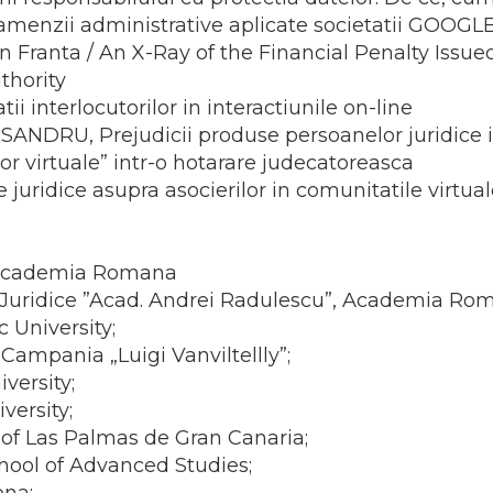
amenzii administrative aplicate societatii GOOGLE 
din Franta / An X-Ray of the Financial Penalty Is
thority
ii interlocutorilor in interactiunile on-line
ANDRU, Prejudicii produse persoanelor juridice i
lor virtuale” intr-o hotarare judecatoreasca
juridice asupra asocierilor in comunitatile virtua
 – Academia Romana
ari Juridice ”Acad. Andrei Radulescu”, Academia R
c University;
 Campania „Luigi Vanviltellly”;
versity;
versity;
y of Las Palmas de Gran Canaria;
hool of Advanced Studies;