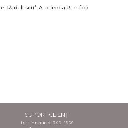
Andrei Rădulescu”, Academia Română
SUPORT CLIENȚI
Luni - Vineri intre 8.00 - 16.00