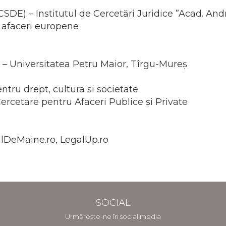
CSDE) – Institutul de Cercetări Juridice ”Acad. 
 afaceri europene
 – Universitatea Petru Maior, Tîrgu-Mureș
tru drept, cultura si societate
etare pentru Afaceri Publice și Private
ulDeMaine.ro, LegalUp.ro
SOCIAL
Urmărește-ne în social media