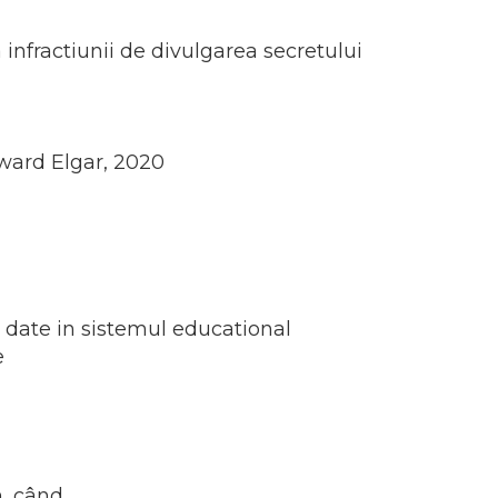
infractiunii de divulgarea secretului
dward Elgar, 2020
e date in sistemul educational
e
m, când