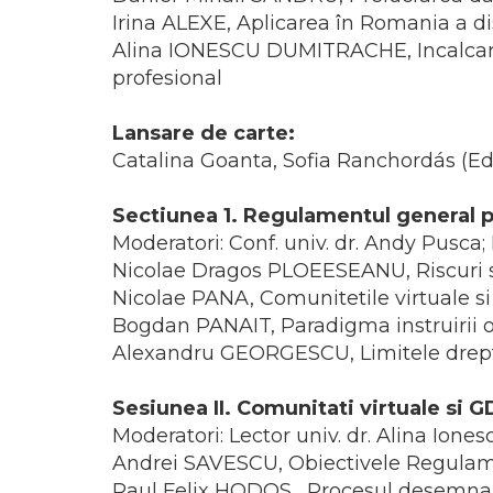
Irina ALEXE, Aplicarea în Romania a dis
Alina IONESCU DUMITRACHE, Incalcarea s
profesional
Lansare de carte:
Catalina Goanta, Sofia Ranchordás (Ed
Sectiunea 1. Regulamentul general p
Moderatori: Conf. univ. dr. Andy Pusca; 
Nicolae Dragos PLOEESEANU, Riscuri spe
Nicolae PANA, Comunitetile virtuale si 
Bogdan PANAIT, Paradigma instruirii on
Alexandru GEORGESCU, Limitele dreptulu
Sesiunea II. Comunitati virtuale si 
Moderatori: Lector univ. dr. Alina Ione
Andrei SAVESCU, Obiectivele Regulamen
Raul Felix HODOS, Procesul desemnarii