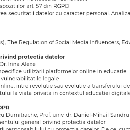
pozitiilor art. 57 din RGPD
ecuritatii datelor cu caracter personal. Analiza 
s), The Regulation of Social Media Influencers, E
rivind protectia datelor
Dr. Irina Alexe
cifice utilizării platformelor online in educatie
vulnerabilitatile legale
line, intre revolutie sau evolutie a transferului d
i la viata privata in contextul educatiei digital
GDPR
scu Dumitrache; Prof. univ. dr. Daniel-Mihail Șandru
tului general privind protectia datelor
 responsabilului cu protectia datelor. De ce, cu