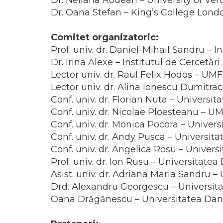
Dr. Neliana Rodean – University of Ver
Dr. Oana Stefan – King’s College Lond
Comitet organizatoric:
Prof. univ. dr. Daniel-Mihail Şandru –
Dr. Irina Alexe – Institutul de Cercet
Lector univ. dr. Raul Felix Hodoș – UM
Lector univ. dr. Alina Ionescu Dumitrac
Conf. univ. dr. Florian Nuta – Universit
Conf. univ. dr. Nicolae Ploesteanu – U
Conf. univ. dr. Monica Pocora – Univers
Conf. univ. dr. Andy Pusca – Universita
Conf. univ. dr. Angelica Rosu – Univers
Prof. univ. dr. Ion Rusu – Universitatea
Asist. univ. dr. Adriana Maria Sandru –
Drd. Alexandru Georgescu – Universita
Oana Drăgănescu – Universitatea Danu