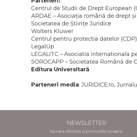
Parteneri:
Centrul de Studii de Drept European (
ARDAE – Asociația română de drept și
Societatea de Științe Juridice
Wolters Kluwer
Centrul pentru protectia datelor (CDP)
LegalUp
LEGALITC – Asociatia internationala pen
SOROCAPP – Societatea Română de Cerc
Editura Universitară
Parteneri media
: JURIDICE.ro, Jurnal
NEWSLETTER
Nu rata ofertele și promoțiile noastre