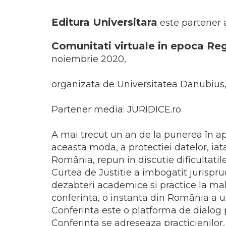
ADMINISTRATIVE
Cum Cumpăr
ȘTIINȚE ECONOMICE
Editura Universitara
Livrare
este partener 
ȘTIINȚE EXACTE
Politica de Retur
Comunitati virtuale in epoca Re
EDUCAȚIE FIZICĂ ȘI SPORT
Formular de Retur
PREUNIVERSITARIA
noiembrie 2020,
Distribuitori
TIMP LIBER
organizata de Universitatea Danubius, 
ÎN CURS DE APARIȚIE
NOUTĂȚI
Partener media: JURIDICE.ro
PACHETE DE STUDIU
PROMOȚIILE LUNII
A mai trecut un an de la punerea în ap
aceasta moda, a protectiei datelor, iat
ULTIMELE EXEMPLARE
România, repun in discutie dificultatile
Curtea de Justitie a imbogatit jurisprud
dezabteri academice si practice la mal
conferinta, o instanta din România a u
Conferinta este o platforma de dialog 
Conferinta se adreseaza practicienilor,