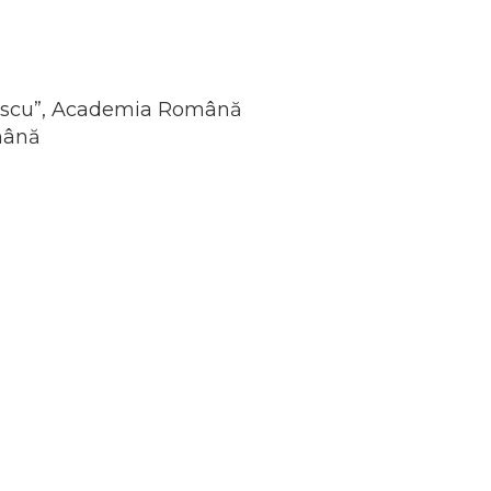
dulescu”, Academia Română
omână