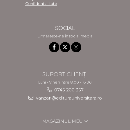
Confidentialitate
SOCIAL
Urmărește-ne în social media
SUPORT CLIENȚI
Luni - Vineri intre 8.00 - 16.00
0745 200 357
vanzari@editurauniversitara.ro
MAGAZINUL MEU