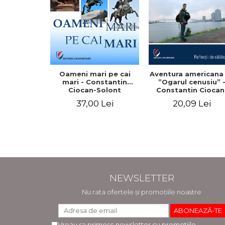
Oameni mari pe cai
Aventura americana
mari - Constantin
”Ogarul cenusiu” 
Ciocan-Solont
Constantin Ciocan
Solont
37,00 Lei
20,09 Lei
NEWSLETTER
Nu rata ofertele și promoțiile noastre
Vreau sa primesc newsletter cu promotiile