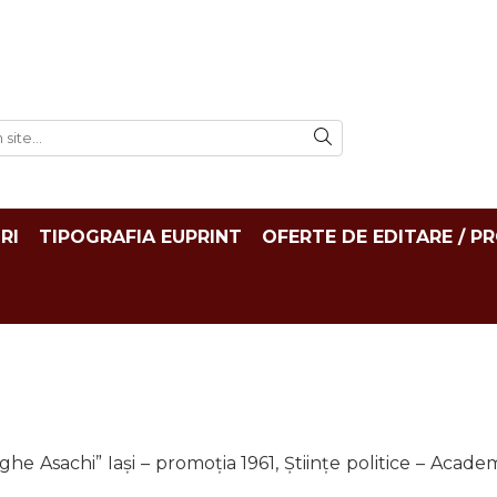
RI
TIPOGRAFIA EUPRINT
OFERTE DE EDITARE / P
rghe Asachi” Iași – promoția 1961, Științe politice – Aca