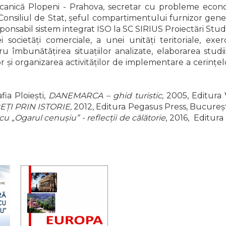
Mecanică Plopeni - Prahova, secretar cu probleme econom
a Consiliul de Stat, șeful compartimentului furnizor gen
onsabil sistem integrat ISO la SC SIRIUS Proiectări Studi
societăți comerciale, a unei unități teritoriale, exerc
 îmbunătățirea situațiilor analizate, elaborarea studiil
r și organizarea activităților de implementare a cerințe
afia Ploiești,
DANEMARCA – ghid turistic,
2005, Editura 
EȚI PRIN ISTORIE,
2012, Editura Pegasus Press, Bucureșt
 „Ogarul cenușiu” - reflecții de călătorie
, 2016, Editura