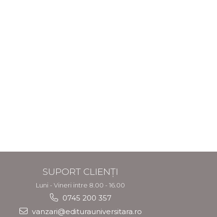
SUPORT CLIENȚI
Luni - Vineri intre 8.00 - 16.00
0745 200 357
vanzari@editurauniversitara.ro