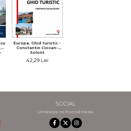
 cu
Europa. Ghid turistic -
-
Constantin Ciocan-
-
Solont
42,29 Lei
SOCIAL
Urmărește-ne în social media