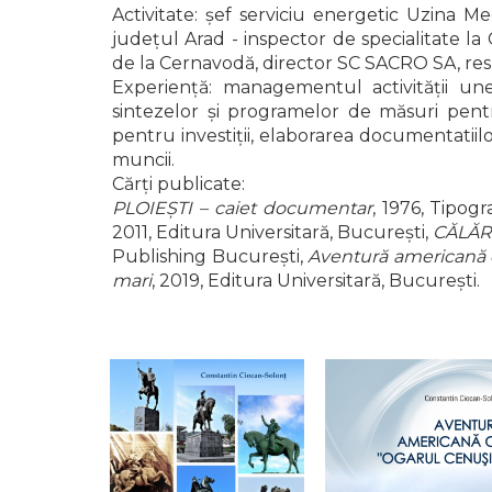
ADMINISTRATIVE
Cum Cumpăr
Activitate: șef serviciu energetic Uzina 
județul Arad - inspector de specialitate l
ȘTIINȚE ECONOMICE
Livrare
de la Cernavodă, director SC SACRO SA, resp
ȘTIINȚE EXACTE
Politica de Retur
Experiență: managementul activității unei 
EDUCAȚIE FIZICĂ ȘI SPORT
sintezelor și programelor de măsuri pentru
Formular de Retur
PREUNIVERSITARIA
pentru investiții, elaborarea documentatiilo
Distribuitori
TIMP LIBER
muncii.
ÎN CURS DE APARIȚIE
Cărți publicate:
PLOIEȘTI – caiet documentar
, 1976, Tipogr
NOUTĂȚI
2011, Editura Universitară, București,
CĂLĂR
PACHETE DE STUDIU
Publishing București,
Aventură americană cu
mari
, 2019, Editura Universitară, București.
PROMOȚIILE LUNII
ULTIMELE EXEMPLARE