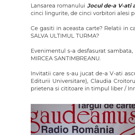
ADMINISTRATIVE
Cum Cumpăr
Lansarea romanului
Jocul de-a V-ati
ȘTIINȚE ECONOMICE
cinci lingurite, de cinci vorbitori ales
Livrare
ȘTIINȚE EXACTE
Politica de Retur
EDUCAȚIE FIZICĂ ȘI SPORT
Ce gasiti in aceasta carte? Relatii in 
Formular de Retur
PREUNIVERSITARIA
SALVA ULTIMUL TURMA?
Distribuitori
TIMP LIBER
ÎN CURS DE APARIȚIE
Evenimentul s-a desfasurat sambata, 2
MIRCEA SANTIMBREANU.
NOUTĂȚI
PACHETE DE STUDIU
Invitatii care s-au jucat de-a V-ati as
PROMOȚIILE LUNII
Editurii Universitare), Claudia Croitoru
ULTIMELE EXEMPLARE
prietena si cititoare in timpul liber / 