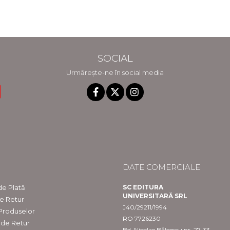
SOCIAL
Urmărește-ne în social media
DATE COMERCIALE
e Plată
SC EDITURA
UNIVERSITARĂ SRL
de Retur
J40/29211/1994
 Produselor
RO 7726230
 de Retur
Bd. Nicolae Bălcescu nr. 27-33