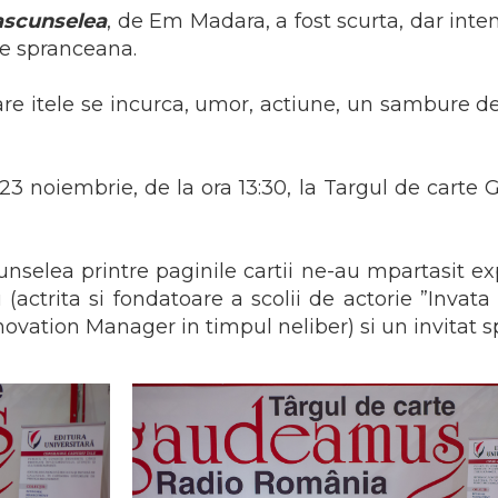
 ascunselea
, de Em Madara, a fost scurta, dar int
i pe spranceana.
care itele se incurca, umor, actiune, un sambure de
3 noiembrie, de la ora 13:30, la Targul de cart
cunselea printre paginile cartii ne-au mpartasit ex
 (actrita si fondatoare a scolii de actorie ”Invata 
Innovation Manager in timpul neliber) si un invitat s