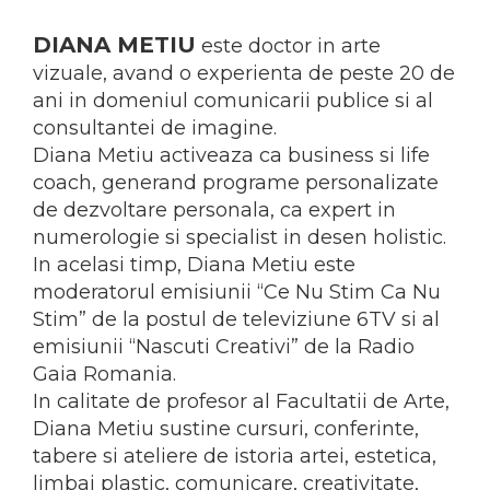
ADMINISTRATIVE
Cum Cumpăr
ȘTIINȚE ECONOMICE
DIANA METIU
este doctor in arte
Livrare
ȘTIINȚE EXACTE
vizuale, avand o experienta de peste 20 de
Politica de Retur
EDUCAȚIE FIZICĂ ȘI SPORT
ani in domeniul comunicarii publice si al
Formular de Retur
PREUNIVERSITARIA
consultantei de imagine.
Distribuitori
Diana Metiu activeaza ca business si life
TIMP LIBER
coach, generand programe personalizate
ÎN CURS DE APARIȚIE
de dezvoltare personala, ca expert in
NOUTĂȚI
numerologie si specialist in desen holistic.
PACHETE DE STUDIU
In acelasi timp, Diana Metiu este
PROMOȚIILE LUNII
moderatorul emisiunii “Ce Nu Stim Ca Nu
Stim” de la postul de televiziune 6TV si al
ULTIMELE EXEMPLARE
emisiunii “Nascuti Creativi” de la Radio
Gaia Romania.
In calitate de profesor al Facultatii de Arte,
Diana Metiu sustine cursuri, conferinte,
tabere si ateliere de istoria artei, estetica,
limbaj plastic, comunicare, creativitate,