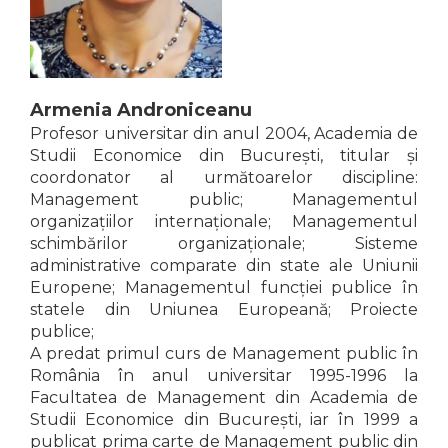
ADMINISTRATIVE
Cum Cumpăr
ȘTIINȚE ECONOMICE
Livrare
ȘTIINȚE EXACTE
Politica de Retur
EDUCAȚIE FIZICĂ ȘI SPORT
Formular de Retur
Armenia Androniceanu
PREUNIVERSITARIA
Profesor universitar din anul 2004, Academia de
Distribuitori
TIMP LIBER
Studii Economice din București, titular și
ÎN CURS DE APARIȚIE
coordonator al următoarelor discipline:
NOUTĂȚI
Management public; Managementul
organizațiilor internaționale; Managementul
PACHETE DE STUDIU
schimbărilor organizaționale; Sisteme
PROMOȚIILE LUNII
administrative comparate din state ale Uniunii
Europene; Managementul funcției publice în
ULTIMELE EXEMPLARE
statele din Uniunea Europeană; Proiecte
publice;
A predat primul curs de Management public în
România în anul universitar 1995-1996 la
Facultatea de Management din Academia de
Studii Economice din București, iar în 1999 a
publicat prima carte de Management public din