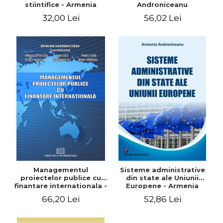
stiintifice - Armenia
Androniceanu
Androniceanu
32,00 Lei
56,02 Lei
Managementul
Sisteme administrative
proiectelor publice cu
din state ale Uniunii
finantare internationala -
Europene - Armenia
Armenia Androniceanu
Androniceanu
66,20 Lei
52,86 Lei