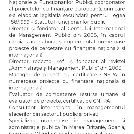
Naționale a Funcționarilor Publici, coordonator
al proiectelor cu finanțare europeană, prin care
s-a elaborat legislația secundară pentru Legea
188/1999 – Statutul funcționarilor publici;
Director și fondator al Centrului Internaţional
de Management Public din 2008, în cadrul
căruia s-au elaborat și implementat numeroase
proiecte de cercetare cu finanțate națională și
internațională;
Director, redactor șef și fondator al revistei
„Administraţie şi Management Public” din 2003;
Manager de proiect cu certificare CNFPA în
numeroase proiecte cu finanțare națională și
internațională;
Evaluator de competențe resurse umane și
evaluator de proiecte, certificat de CNFPA;
Consultant internațional în managementul
afacerilor din sectorul public şi privat;
Specializări numeroase în management și
administrație publică în Marea Britanie, Spania,
Germania, Olanda, Canada, Japonia și altele