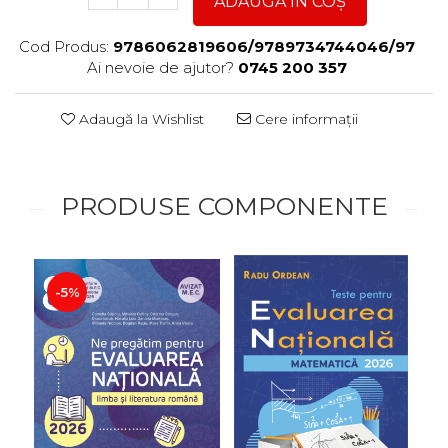
ADAUGĂ ÎN COȘ
Cod Produs:
9786062819606/9789734744046/97
Ai nevoie de ajutor?
0745 200 357
Adaugă la Wishlist
Cere informații
PRODUSE COMPONENTE
-5%