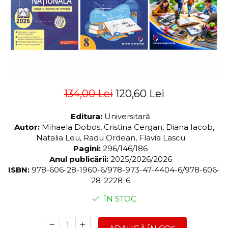
ADMINISTRATIVE
Cum Cumpăr
ȘTIINȚE ECONOMICE
Livrare
ȘTIINȚE EXACTE
Politica de Retur
EDUCAȚIE FIZICĂ ȘI SPORT
Formular de Retur
PREUNIVERSITARIA
Distribuitori
TIMP LIBER
ÎN CURS DE APARIȚIE
134,00 Lei
120,60 Lei
NOUTĂȚI
Editura:
Universitară
PACHETE DE STUDIU
Autor:
Mihaela Dobos, Cristina Cergan, Diana Iacob,
PROMOȚIILE LUNII
Natalia Leu, Radu Ordean, Flavia Lascu
Pagini:
296/146/186
ULTIMELE EXEMPLARE
Anul publicării:
2025/2026/2026
ISBN:
978-606-28-1960-6/978-973-47-4404-6/978-606-
28-2228-6
ÎN STOC