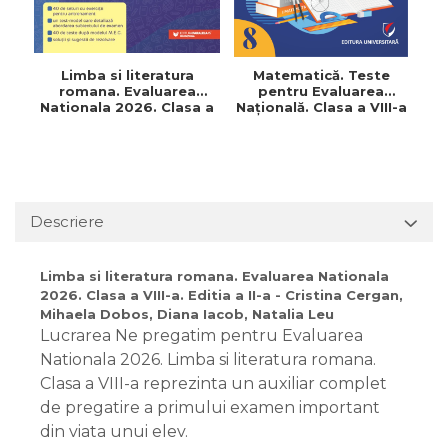
Limba si literatura
Matematică. Teste
G
romana. Evaluarea
pentru Evaluarea
N
Nationala 2026. Clasa a
Naţională. Clasa a VIII-a
VIII-a. Editia a II-a -
s
Cristina Cergan,
Mihaela Dobos, Diana
Iacob, Natalia Leu
Descriere
Limba si literatura romana. Evaluarea Nationala
2026. Clasa a VIII-a. Editia a II-a - Cristina Cergan,
Mihaela Dobos, Diana Iacob, Natalia Leu
Lucrarea Ne pregatim pentru Evaluarea
Nationala 2026. Limba si literatura romana.
Clasa a VIII-a reprezinta un auxiliar complet
de pregatire a primului examen important
din viata unui elev.