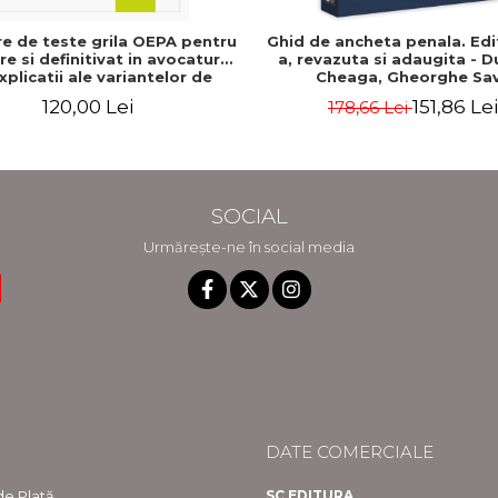
e de teste grila OEPA pentru
Ghid de ancheta penala. Edit
e si definitivat in avocatura.
a, revazuta si adaugita - 
xplicatii ale variantelor de
Cheaga, Gheorghe Sa
s. Editia a III-a, revizuita si
120,00 Lei
151,86 Lei
178,66 Lei
a - Claudiu Constantin Dinu,
Madalina Dinu
SOCIAL
Urmărește-ne în social media
DATE COMERCIALE
e Plată
SC EDITURA