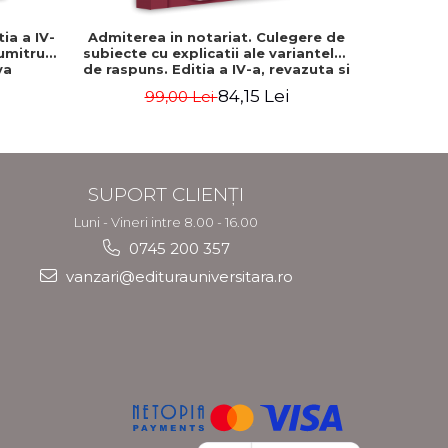
ia a IV-
Admiterea in notariat. Culegere de
Curs de d
Dumitru
subiecte cu explicatii ale variantelor
Editia a I
va
de raspuns. Editia a IV-a, revazuta si
Gabrie
adaugita 2026 - Carmen Nicoleta
84,15 Lei
99,00 Lei
Barbieru, Diana-Geanina Ionas,
Gabriela Ghile-Buzan
SUPORT CLIENȚI
Luni - Vineri intre 8.00 - 16.00
0745 200 357
vanzari@editurauniversitara.ro