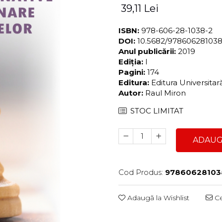
39,11 Lei
ISBN:
978-606-28-1038-2
DOI:
10.5682/97860628103
Anul publicării:
2019
Ediția:
I
Pagini:
174
Editura:
Editura Universita
Autor:
Raul Miron
STOC LIMITAT
ADAUG
Cod Produs:
97860628103
Adaugă la Wishlist
Ce