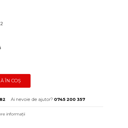
82
ră
Ă ÎN COȘ
82
Ai nevoie de ajutor?
0745 200 357
re informații