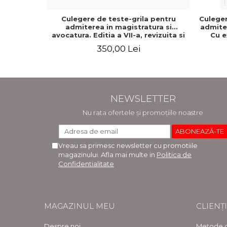
Culegere de teste-grila pentru
Culeger
admiterea in magistratura si
admiter
avocatura. Editia a VII-a, revizuita si
Cu e
adaugita - Ioan-Paul Chis, Cristinel
raspun
350,00 Lei
Ghigheci, Victor Vaduva, Madalina
adaugit
Dinu, Tudor Vlad Radulescu
NEWSLETTER
Nu rata ofertele și promoțiile noastre
Vreau sa primesc newsletter cu promotiile
magazinului. Afla mai multe in
Politica de
Confidentialitate
MAGAZINUL MEU
CLIENȚI
Despre noi
Metode d