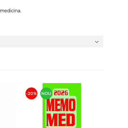
n medicina.
-20%
NOU