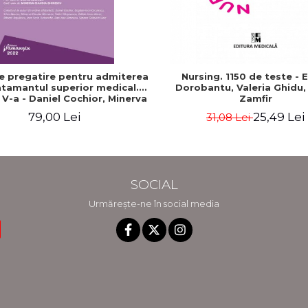
e pregatire pentru admiterea
Nursing. 1150 de teste - 
atamantul superior medical.
Dorobantu, Valeria Ghidu,
a V-a - Daniel Cochior, Minerva
Zamfir
Claudia Ghinescu
79,00 Lei
25,49 Lei
31,08 Lei
SOCIAL
Urmărește-ne în social media