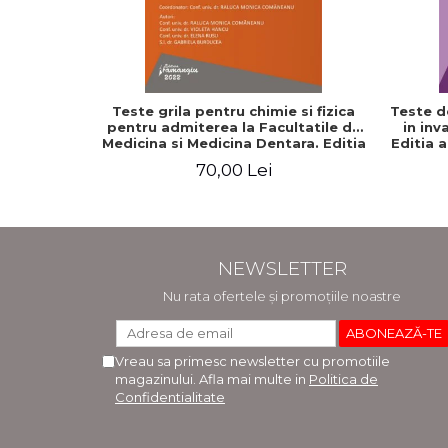
Teste grila pentru chimie si fizica
Teste d
pentru admiterea la Facultatile de
in inv
Medicina si Medicina Dentara. Editia
Editia 
a II-a - Raluca Monica Comaneanu,
70,00 Lei
Violeta Hancu, Elena Rusu, Gabriela
Burducea
NEWSLETTER
Nu rata ofertele și promoțiile noastre
Vreau sa primesc newsletter cu promotiile
magazinului. Afla mai multe in
Politica de
Confidentialitate