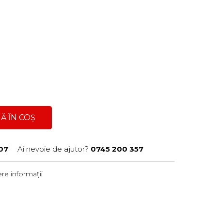
Ă ÎN COȘ
07
Ai nevoie de ajutor?
0745 200 357
re informații