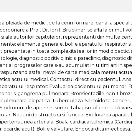
a pleiada de medici, de la cei in formare, pana la specialis
a coordonare a Prof. Dr. Ion I. Bruckner, se afla la primu
 ale autorilor capitolelor, reprezentanti din multe cent
nente: elemente generale, bolile aparatului respirator si 
sunt prezentate in toata complexitatea lor in mod didactic, 
gie, diagnostic pozitiv clinic si paraclinic, diagnostic dif
ant al progreselor care s-au acumulat in ultimi ani in spec
si raspunzand astfel nevoii de carte medicala mereu actual
 etica actului medical. Contactul direct cu pacientul. An
ile aparatului respirator: Evaluarea pacientului pulmona
nar si gangrena pulmonara. Bronsiectaziile non-fibroza
za pulmonara idiopatica. Tuberculoza. Sarcoidoza. Cance
ina. Sindromul de apnee in somn. Tabagismul cronic. Revarsa
ular. Notiuni de structura si functie. Explorarea aparatul
 Hipertensiunea arteriala. Boala cardiaca ischemica (Card
iocardic acut). Bolile valvulare. Endocardita infectioasa. P