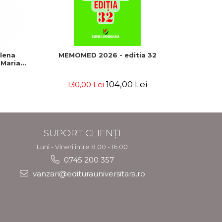
-5%
Elena
MEMOMED 2026 - editia 32
Lupta
 Maria
bucatar
savuro
tratamen
104,00 Lei
130,00 Lei
4
SUPORT CLIENȚI
Luni - Vineri intre 8.00 - 16.00
0745 200 357
vanzari@editurauniversitara.ro