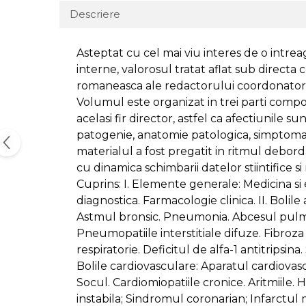
Descriere
Asteptat cu cel mai viu interes de o intreag
interne, valorosul tratat aflat sub direct
romaneasca ale redactorului coordonator si
Volumul este organizat in trei parti compo
acelasi fir director, astfel ca afectiunile 
patogenie, anatomie patologica, simptomatolo
materialul a fost pregatit in ritmul debord
cu dinamica schimbarii datelor stiintifice 
Cuprins: I. Elemente generale: Medicina si
diagnostica. Farmacologie clinica. II. Bol
Astmul bronsic. Pneumonia. Abcesul pulmo
Pneumopatiile interstitiale difuze. Fibro
respiratorie. Deficitul de alfa-1 antitrips
Bolile cardiovasculare: Aparatul cardiovasc
Socul. Cardiomiopatiile cronice. Aritmiile.
instabila; Sindromul coronarian; Infarctul m