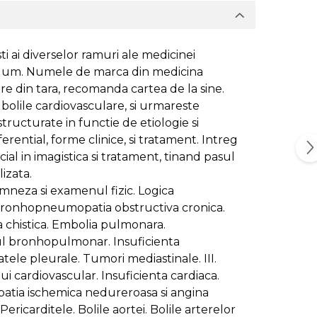
ti ai diverselor ramuri ale medicinei
l volum. Numele de marca din medicina
re din tara, recomanda cartea de la sine.
bolile cardiovasculare, si urmareste
structurate in functie de etiologie si
erential, forme clinice, si tratament. Intreg
ial in imagistica si tratament, tinand pasul
izata.
amneza si examenul fizic. Logica
r. Bronhopneumopatia obstructiva cronica.
 chistica. Embolia pulmonara.
rul bronhopulmonar. Insuficienta
tele pleurale. Tumori mediastinale. III.
ui cardiovascular. Insuficienta cardiaca.
iopatia ischemica nedureroasa si angina
ericarditele. Bolile aortei. Bolile arterelor