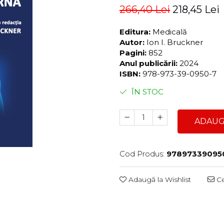
266,40 Lei
218,45 Lei
Editura:
Medicală
Autor:
Ion I. Bruckner
Pagini:
852
Anul publicării:
2024
ISBN:
978-973-39-0950-7
ÎN STOC
ADAUG
Cod Produs:
97897339095
Adaugă la Wishlist
Ce