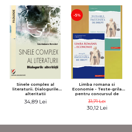
-5%
Sinele complex al
Limba romana si
literaturii. Dialogurile
Economie - Teste-grila
alteritatii
pentru concursul de
admitere la Facultatea
31,71 Lei
34,89 Lei
de Drept + Supliment
30,12 Lei
Macroeconomie - Anca
Davidoiu Roman, Cecilia
Ionescu