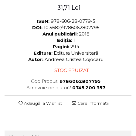
31,71 Lei
ISBN:
978-606-28-0779-5
DOI:
10.5682/9786062807795
Anul publicării:
2018
Ediția:
I
Pagini:
294
Editura:
Editura Universitară
Autor:
Andreea Cristea Cojocaru
STOC EPUIZAT
Cod Produs:
9786062807795
Ai nevoie de ajutor?
0745 200 357
Adaugă la Wishlist
Cere informații