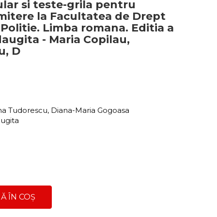
lar si teste-grila pentru
itere la Facultatea de Drept
Politie. Limba romana. Editia a
daugita - Maria Copilau,
u, D
ana Tudorescu, Diana-Maria Gogoasa
augita
Ă ÎN COȘ