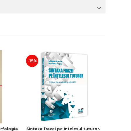
-15%
-15%
rfologia
Sintaxa frazei pe intelesul tuturor.
Limb