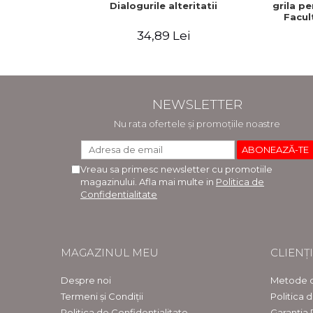
Dialogurile alteritatii
grila p
Facul
Macr
34,89 Lei
NEWSLETTER
Nu rata ofertele și promoțiile noastre
Vreau sa primesc newsletter cu promotiile
magazinului. Afla mai multe in
Politica de
Confidentialitate
MAGAZINUL MEU
CLIENȚI
Despre noi
Metode d
Termeni și Condiții
Politica 
Politica de Confidentialitate
Garanția