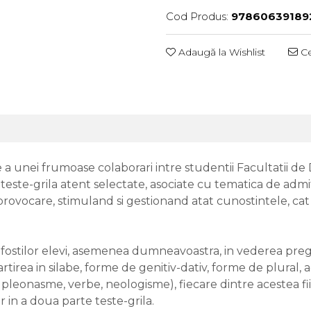
Cod Produs:
97860639189
Adaugă la Wishlist
Ce
 unei frumoase colaborari intre studentii Facultatii de D
 teste-grila atent selectate, asociate cu tematica de adm
provocare, stimuland si gestionand atat cunostintele, cat
e fostilor elevi, asemenea dumneavoastra, in vederea pre
artirea in silabe, forme de genitiv-dativ, forme de plural,
pleonasme, verbe, neologisme), fiecare dintre acestea fiind
 in a doua parte teste-grila.