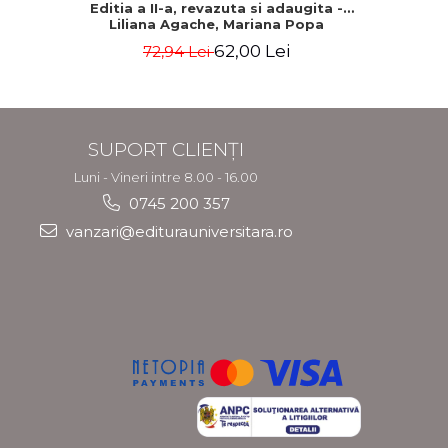
Editia a II-a, revazuta si adaugita -
actualiz
Liliana Agache, Mariana Popa
62,00 Lei
72,94 Lei
7
SUPORT CLIENȚI
Luni - Vineri intre 8.00 - 16.00
0745 200 357
vanzari@editurauniversitara.ro