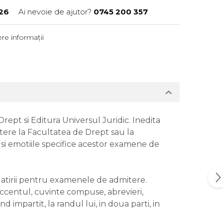
26
Ai nevoie de ajutor?
0745 200 357
re informații
rept si Editura Universul Juridic. Inedita
itere la Facultatea de Drept sau la
 si emotiile specifice acestor examene de
gatirii pentru examenele de admitere.
 accentul, cuvinte compuse, abrevieri,
 impartit, la randul lui, in doua parti, in