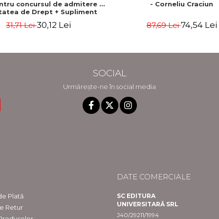
entru concursul de admitere la
- Corneliu Craciun
tatea de Drept + Supliment
oeconomie - Anca Davidoiu
30,12 Lei
74,54 Lei
31,71 Lei
87,69 Lei
Roman, Cecilia Ionescu
SOCIAL
Urmărește-ne în social media
DATE COMERCIALE
e Plată
SC EDITURA
UNIVERSITARĂ SRL
de Retur
J40/29211/1994
 Produselor