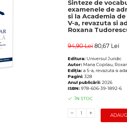
Sinteze de vocabu
examenele de adm
si la Academia de 
V-a, revazuta si a
Roxana Tudoresc
94,90 Lei
80,67 Lei
Editura:
Universul Juridic
Autor:
Maria Copilau, Rox
Ediția:
a 5-a, revazuta si ad
Pagini:
328
Anul publicării:
2026
ISBN:
978-606-39-1892-6
ÎN STOC
ADAUG