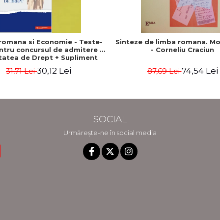
romana si Economie - Teste-
Sinteze de limba romana. Mo
entru concursul de admitere la
- Corneliu Craciun
tatea de Drept + Supliment
oeconomie - Anca Davidoiu
30,12 Lei
74,54 Lei
31,71 Lei
87,69 Lei
Roman, Cecilia Ionescu
SOCIAL
Urmărește-ne în social media