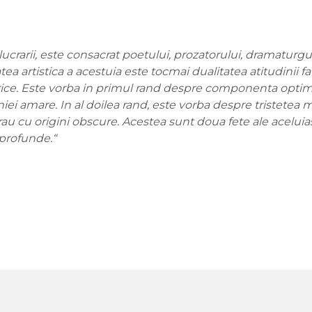
ucrarii, este consacrat poetului, prozatorului, dramaturgul
a artistica a acestuia este tocmai dualitatea atitudinii fa
lorice. Este vorba in primul rand despre componenta optim
iei amare. In al doilea rand, este vorba despre tristetea m
rau cu origini obscure. Acestea sunt doua fete ale aceluiasi
 profunde.“