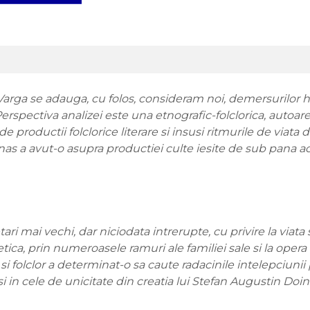
rga se adauga, cu folos, consideram noi, demersurilor 
erspectiva analizei este una etnografic-folclorica, autoar
e productii folclorice literare si insusi ritmurile de viata 
nas a avut-o asupra productiei culte iesite de sub pana ac
ari mai vechi, dar niciodata intrerupte, cu privire la viata
ica, prin numeroasele ramuri ale familiei sale si la opera
si folclor a determinat-o sa caute radacinile intelepciunii 
i in cele de unicitate din creatia lui Stefan Augustin Doin