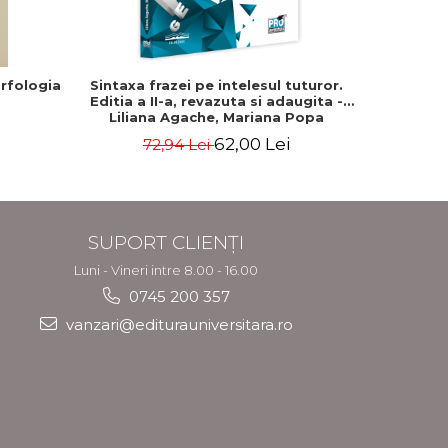
rfologia
Sintaxa frazei pe intelesul tuturor.
Limb
Editia a II-a, revazuta si adaugita -
actualiz
Liliana Agache, Mariana Popa
62,00 Lei
72,94 Lei
7
SUPORT CLIENȚI
Luni - Vineri intre 8.00 - 16.00
0745 200 357
vanzari@editurauniversitara.ro