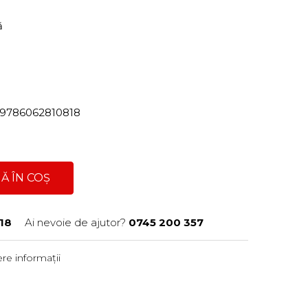
ră
82/9786062810818
Ă ÎN COȘ
18
Ai nevoie de ajutor?
0745 200 357
re informații