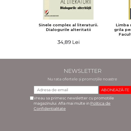
Sinele complex al literaturii.
Limba 
Dialogurile alteritatii
grila p
Facul
Macr
34,89 Lei
NEWSLETTER
Nu rata ofertele și promoțiile noastre
Vreau sa primesc newsletter cu promotiile
magazinului. Afla mai multe in
Politica de
Confidentialitate