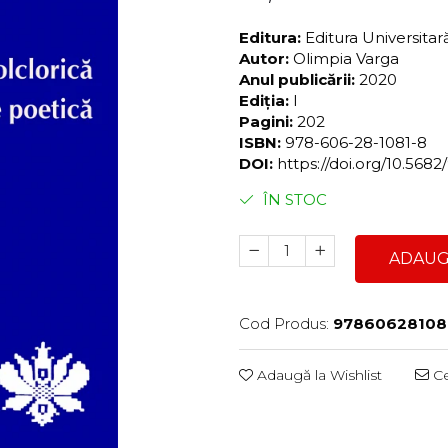
Editura:
Editura Universita
Autor:
Olimpia Varga
Anul publicării:
2020
Ediția:
I
Pagini:
202
ISBN:
978-606-28-1081-8
DOI:
https://doi.org/10.56
ÎN STOC
ADAUG
Cod Produs:
97860628108
Adaugă la Wishlist
Ce