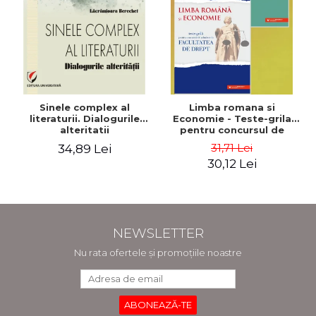
Sinele complex al
Limba romana si
literaturii. Dialogurile
Economie - Teste-grila
alteritatii
pentru concursul de
admitere la Facultatea
31,71 Lei
34,89 Lei
de Drept + Supliment
30,12 Lei
Macroeconomie - Anca
Davidoiu Roman, Cecilia
Ionescu
NEWSLETTER
Nu rata ofertele și promoțiile noastre