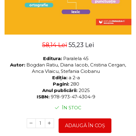
58,14 Lei
55,23 Lei
Editura:
Paralela 45
Autor:
Bogdan Ratiu, Diana Iacob, Cristina Cergan,
Anca Vlaicu, Stefania Ciobanu
Ediția:
a 2-a
Pagini:
280
Anul publicării:
2025
ISBN:
978-973-47-4304-9
ÎN STOC
ADAUGĂ ÎN COȘ