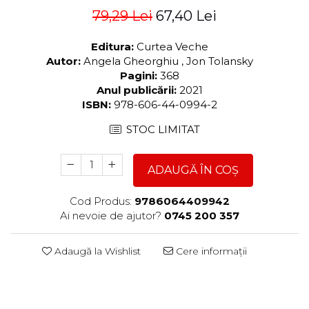
79,29 Lei
67,40 Lei
Editura:
Curtea Veche
Autor:
Angela Gheorghiu , Jon Tolansky
Pagini:
368
Anul publicării:
2021
ISBN:
978-606-44-0994-2
STOC LIMITAT
ADAUGĂ ÎN COȘ
Cod Produs:
9786064409942
Ai nevoie de ajutor?
0745 200 357
Adaugă la Wishlist
Cere informații