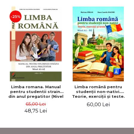
-25%
Limba romana. Manual
Limba română pentru
pentru studentii straini
studenţii non-nativi.
din anul pregatitor (Nivel
Teorie, exerciţii şi teste.
A1-A2)
Nivel A1-B2
65,00 Lei
60,00 Lei
48,75 Lei