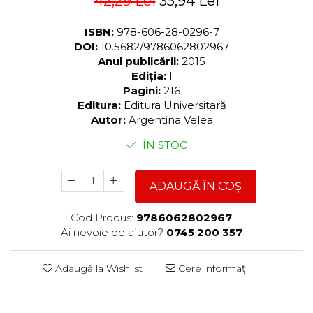
42,29 Lei
35,94 Lei
ISBN:
978-606-28-0296-7
DOI:
10.5682/9786062802967
Anul publicării:
2015
Ediția:
I
Pagini:
216
Editura:
Editura Universitară
Autor:
Argentina Velea
ÎN STOC
ADAUGĂ ÎN COȘ
Cod Produs:
9786062802967
Ai nevoie de ajutor?
0745 200 357
Adaugă la Wishlist
Cere informații