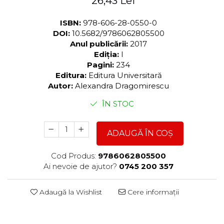
26,43 Lei
ISBN:
978-606-28-0550-0
DOI:
10.5682/9786062805500
Anul publicării:
2017
Ediția:
I
Pagini:
234
Editura:
Editura Universitară
Autor:
Alexandra Dragomirescu
ÎN STOC
ADAUGĂ ÎN COȘ
Cod Produs:
9786062805500
Ai nevoie de ajutor?
0745 200 357
Adaugă la Wishlist
Cere informații