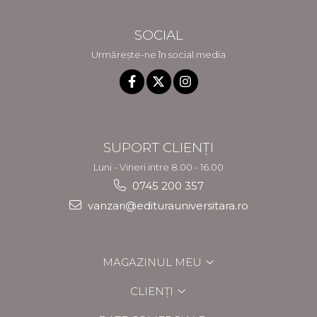
SOCIAL
Urmărește-ne în social media
SUPORT CLIENȚI
Luni - Vineri intre 8.00 - 16.00
0745 200 357
vanzari@editurauniversitara.ro
MAGAZINUL MEU
CLIENȚI