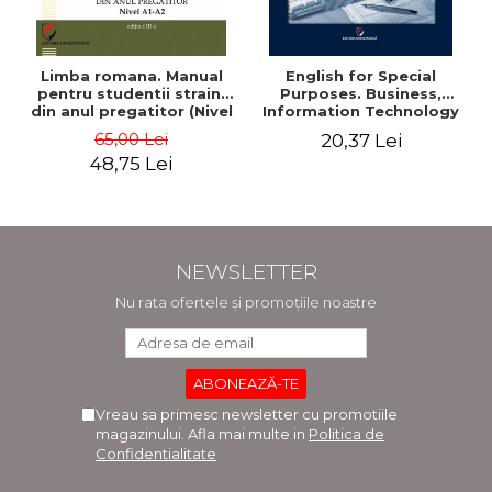
Limba romana. Manual
English for Special
pentru studentii straini
Purposes. Business,
din anul pregatitor (Nivel
Information Technology
A1-A2)
and Telecommunications
65,00 Lei
20,37 Lei
- Adriana-Elena Stoican
48,75 Lei
NEWSLETTER
Nu rata ofertele și promoțiile noastre
Vreau sa primesc newsletter cu promotiile
magazinului. Afla mai multe in
Politica de
Confidentialitate