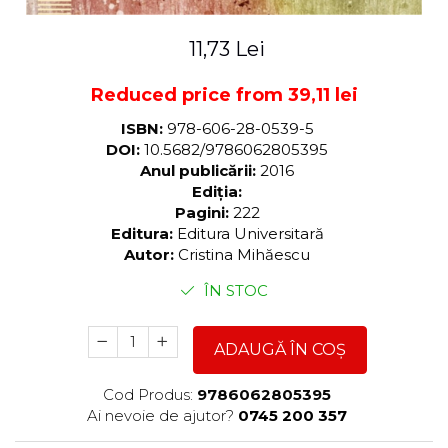
11,73 Lei
Reduced price from 39,11 lei
ISBN:
978-606-28-0539-5
DOI:
10.5682/9786062805395
Anul publicării:
2016
Ediția:
Pagini:
222
Editura:
Editura Universitară
Autor:
Cristina Mihăescu
ÎN STOC
ADAUGĂ ÎN COȘ
Cod Produs:
9786062805395
Ai nevoie de ajutor?
0745 200 357