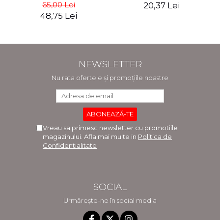
65,00 Lei
20,37 Lei
- Adriana-Elena Stoican
48,75 Lei
NEWSLETTER
Nu rata ofertele și promoțiile noastre
Vreau sa primesc newsletter cu promotiile
magazinului. Afla mai multe in
Politica de
Confidentialitate
SOCIAL
Urmărește-ne în social media