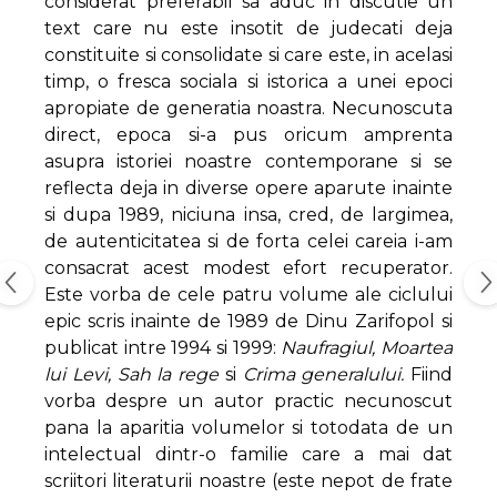
considerat preferabil sa aduc in discutie un
text care nu este insotit de judecati deja
constituite si consolidate si care este, in acelasi
timp, o fresca sociala si istorica a unei epoci
apropiate de generatia noastra. Necunoscuta
direct, epoca si-a pus oricum amprenta
asupra istoriei noastre contemporane si se
reflecta deja in diverse opere aparute inainte
si dupa 1989, niciuna insa, cred, de largimea,
de autenticitatea si de forta celei careia i-am
consacrat acest modest efort recuperator.
Este vorba de cele patru volume ale ciclului
epic scris inainte de 1989 de Dinu Zarifopol si
publicat intre 1994 si 1999:
Naufragiul, Moartea
lui Levi, Sah la rege
si
Crima generalului.
Fiind
vorba despre un autor practic necunoscut
pana la aparitia volumelor si totodata de un
intelectual dintr-o familie care a mai dat
scriitori literaturii noastre (este nepot de frate