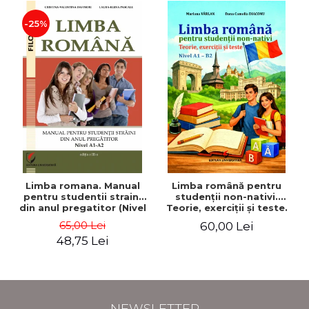
-25%
Limba romana. Manual
Limba română pentru
pentru studentii straini
studenţii non-nativi.
din anul pregatitor (Nivel
Teorie, exerciţii şi teste.
A1-A2)
Nivel A1-B2
65,00 Lei
60,00 Lei
48,75 Lei
NEWSLETTER