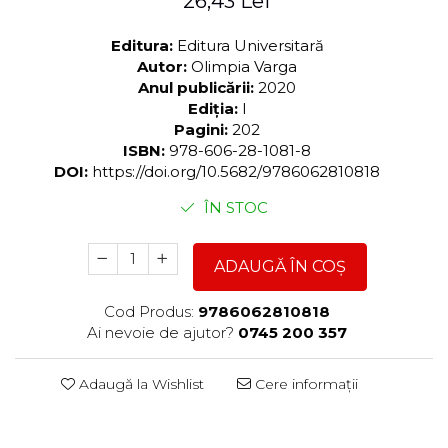
26,43 Lei
Editura:
Editura Universitară
Autor:
Olimpia Varga
Anul publicării:
2020
Ediția:
I
Pagini:
202
ISBN:
978-606-28-1081-8
DOI:
https://doi.org/10.5682/9786062810818
ÎN STOC
ADAUGĂ ÎN COȘ
Cod Produs:
9786062810818
Ai nevoie de ajutor?
0745 200 357
Adaugă la Wishlist
Cere informații