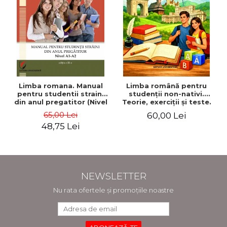
Limba romana. Manual
Limba română pentru
pentru studentii straini
studenţii non-nativi.
din anul pregatitor (Nivel
Teorie, exerciţii şi teste.
A1-A2)
Nivel A1-B2
65,00 Lei
60,00 Lei
48,75 Lei
NEWSLETTER
Nu rata ofertele și promoțiile noastre