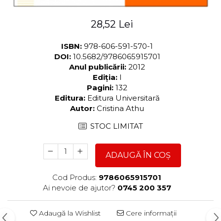
28,52 Lei
ISBN:
978-606-591-570-1
DOI:
10.5682/9786065915701
Anul publicării:
2012
Ediția:
I
Pagini:
132
Editura:
Editura Universitară
Autor:
Cristina Athu
STOC LIMITAT
ADAUGĂ ÎN COȘ
Cod Produs:
9786065915701
Ai nevoie de ajutor?
0745 200 357
Adaugă la Wishlist
Cere informații