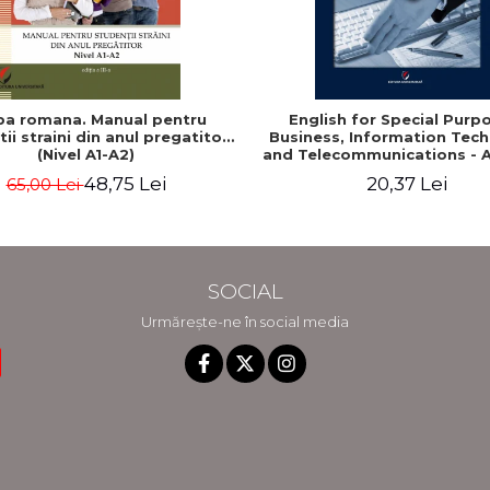
ba romana. Manual pentru
English for Special Purp
ii straini din anul pregatitor
Business, Information Tec
(Nivel A1-A2)
and Telecommunications - A
Elena Stoican
48,75 Lei
20,37 Lei
65,00 Lei
SOCIAL
Urmărește-ne în social media