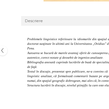
Descriere
Problemele lingvistice referitoare la idiomurile din spaţiul 
doctorat susţinute în ultimii ani la Universitatea „Ovidius” 
Penu.
Autoarea se bucură de marele avantaj oferit de cunoaşterea gra
autentice, corect notate şi deosebit de ingenios analizate.
Bibliografia anexată cuprinde lucrările de bază de specialita
de faţă.
Textul în discuţie, prezentat spre publicare, ne-a convins că
lingvistic analizat, că formulează comentarii bazate pe argu
numai, din spaţiul geografic dobrogean, mai ales că, în conte
Structura lucrării în discuţie, nivelul ştiinţific la care este 