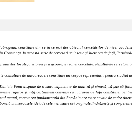
dobrogean, constituie din ce în ce mai des obiectul cercetărilor de nivel academic
din Constanţa. În această serie de cercetări se înscrie şi lucrarea de faţă, Termi
iurilor locale, a istoriei şi a geografiei zonei cercetate. Rezultatele cercetăril
te consultate de autoarea, ele constituie un corpus reprezentativ pentru stadiul a
 Daniela Penu dispune de o mare capacitate de analiză şi sinteză, că ştie să folo
mente riguros ştiinţifice. Suntem convinşi că lucrarea de faţă constituie, pentr
xtul actual, cercetarea fundamentală din România are mare nevoie de cadre tinere,
elaborată, numeroasele idei, de cele mai multe ori originale, îndrăzneţe şi competente