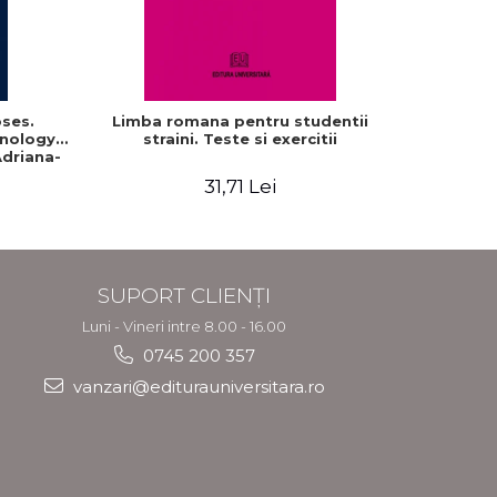
oses.
Limba romana pentru studentii
Interacti
hnology
straini. Teste si exercitii
Domaine r
driana-
roum
31,71 Lei
SUPORT CLIENȚI
Luni - Vineri intre 8.00 - 16.00
0745 200 357
vanzari@editurauniversitara.ro