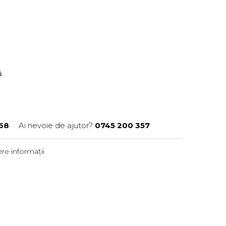
ră
68
Ai nevoie de ajutor?
0745 200 357
re informații