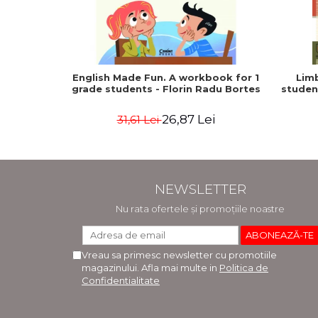
English Made Fun. A workbook for 1
Lim
grade students - Florin Radu Bortes
student
26,87 Lei
31,61 Lei
NEWSLETTER
Nu rata ofertele și promoțiile noastre
Vreau sa primesc newsletter cu promotiile
magazinului. Afla mai multe in
Politica de
Confidentialitate