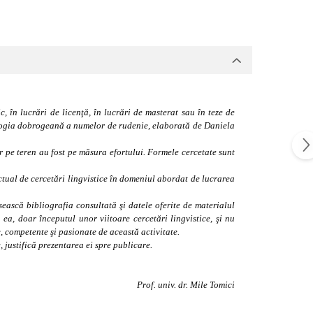
, în lucrări de licenţă, în lucrări de masterat sau în teze de
nologia dobrogeană a numelor de rudenie
, elaborată de Daniela
or pe teren au fost pe măsura efortului. Formele cercetate sunt
ctual de cercetări lingvistice în domeniul abordat de lucrarea
sească bibliografia consultată şi datele oferite de materialul
u ea
, doar începutul unor viitoare cercetări lingvistice, şi nu
 competente şi pasionate de această activitate.
, justifică prezentarea ei spre publicare.
Prof. univ. dr. Mile Tomici