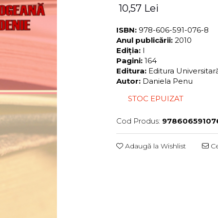
10,57 Lei
ISBN:
978-606-591-076-8
Anul publicării:
2010
Ediția:
I
Pagini:
164
Editura:
Editura Universita
Autor:
Daniela Penu
STOC EPUIZAT
Cod Produs:
97860659107
Adaugă la Wishlist
Ce