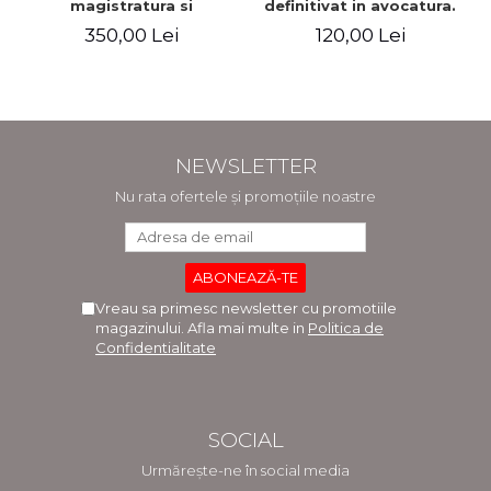
magistratura si
definitivat in avocatura.
avocatura. Editia a VII-a,
Cu explicatii ale
350,00 Lei
120,00 Lei
revizuita si adaugita -
variantelor de raspuns.
Ioan-Paul Chis, Cristinel
Editia a III-a, revizuita si
Ghigheci, Victor Vaduva,
adaugita - Claudiu
Madalina Dinu, Tudor
Constantin Dinu,
Vlad Radulescu
Madalina Dinu
NEWSLETTER
Nu rata ofertele și promoțiile noastre
Vreau sa primesc newsletter cu promotiile
magazinului. Afla mai multe in
Politica de
Confidentialitate
SOCIAL
Urmărește-ne în social media