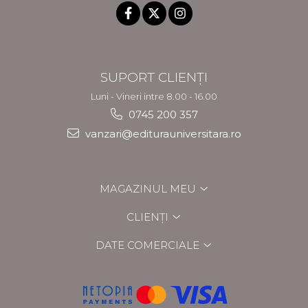
SUPORT CLIENȚI
Luni - Vineri intre 8.00 - 16.00
0745 200 357
vanzari@editurauniversitara.ro
MAGAZINUL MEU
CLIENȚI
DATE COMERCIALE