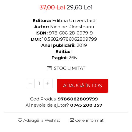
37,00 Lei
29,60 Lei
Editura:
Editura Universitară
Autor:
Nicolae Ploesteanu
ISBN:
978-606-28-0979-9
DOI:
10.5682/9786062809799
Anul publicării:
2019
Ediția:
I
Pagini:
266
STOC LIMITAT
ADAUGĂ ÎN COȘ
Cod Produs:
9786062809799
Ai nevoie de ajutor?
0745 200 357
Adaugă la Wishlist
Cere informații