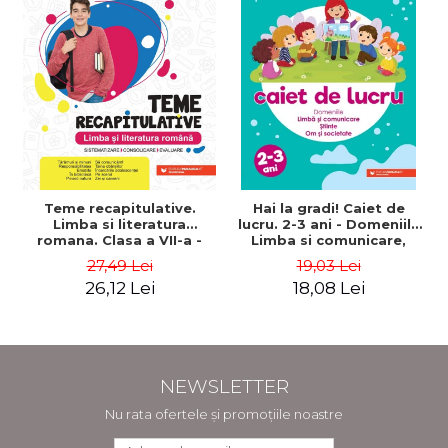
Teme recapitulative.
Hai la gradi! Caiet de
Limba si literatura
lucru. 2-3 ani - Domeniile
romana. Clasa a VII-a -
Limba si comunicare,
Sistematizare,
Stiinte, Om si societate
27,49 Lei
19,03 Lei
consolidare, evaluare -
26,12 Lei
18,08 Lei
Mihaela Dobos
NEWSLETTER
Nu rata ofertele și promoțiile noastre