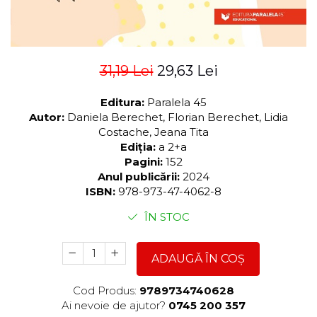
31,19 Lei
29,63 Lei
Editura:
Paralela 45
Autor:
Daniela Berechet, Florian Berechet, Lidia
Costache, Jeana Tita
Ediția:
a 2+a
Pagini:
152
Anul publicării:
2024
ISBN:
978-973-47-4062-8
ÎN STOC
ADAUGĂ ÎN COȘ
Cod Produs:
9789734740628
Ai nevoie de ajutor?
0745 200 357