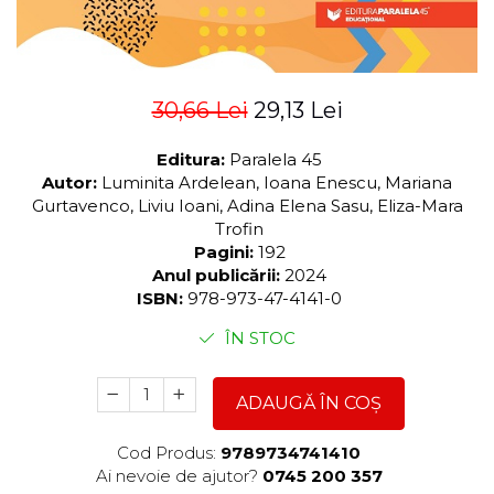
30,66 Lei
29,13 Lei
Editura:
Paralela 45
Autor:
Luminita Ardelean, Ioana Enescu, Mariana
Gurtavenco, Liviu Ioani, Adina Elena Sasu, Eliza-Mara
Trofin
Pagini:
192
Anul publicării:
2024
ISBN:
978-973-47-4141-0
ÎN STOC
ADAUGĂ ÎN COȘ
Cod Produs:
9789734741410
Ai nevoie de ajutor?
0745 200 357