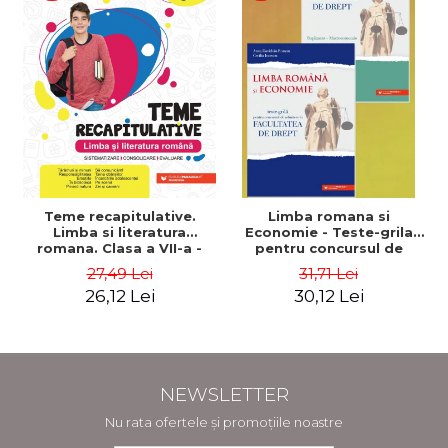
Teme recapitulative.
Limba romana si
Limba si literatura
Economie - Teste-grila
romana. Clasa a VII-a -
pentru concursul de
Sistematizare,
admitere la Facultatea
27,49 Lei
31,71 Lei
consolidare, evaluare -
de Drept + Supliment
26,12 Lei
30,12 Lei
Mihaela Dobos
Macroeconomie - Anca
Davidoiu Roman, Cecilia
Ionescu
NEWSLETTER
Nu rata ofertele și promoțiile noastre