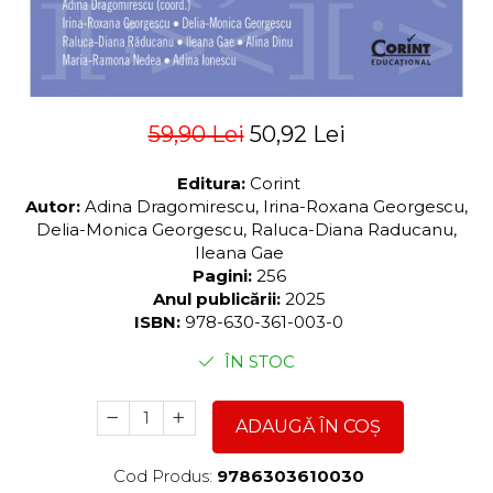
59,90 Lei
50,92 Lei
Editura:
Corint
Autor:
Adina Dragomirescu, Irina-Roxana Georgescu,
Delia-Monica Georgescu, Raluca-Diana Raducanu,
Ileana Gae
Pagini:
256
Anul publicării:
2025
ISBN:
978-630-361-003-0
ÎN STOC
ADAUGĂ ÎN COȘ
Cod Produs:
9786303610030