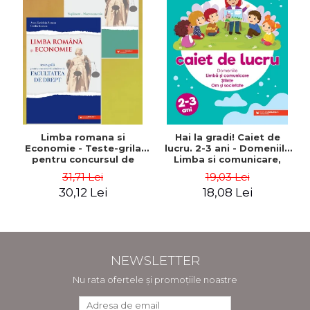
Limba romana si
Hai la gradi! Caiet de
Economie - Teste-grila
lucru. 2-3 ani - Domeniile
pentru concursul de
Limba si comunicare,
admitere la Facultatea
Stiinte, Om si societate
31,71 Lei
19,03 Lei
de Drept + Supliment
30,12 Lei
18,08 Lei
Macroeconomie - Anca
Davidoiu Roman, Cecilia
Ionescu
NEWSLETTER
Nu rata ofertele și promoțiile noastre