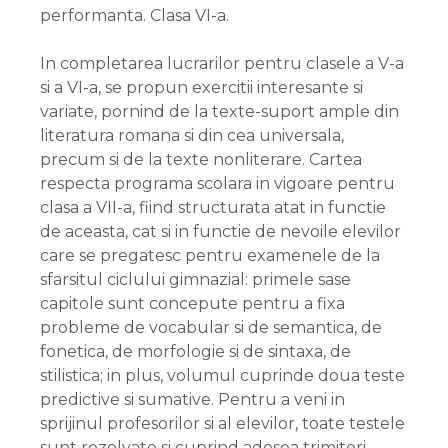
performanta. Clasa VI-a.
In completarea lucrarilor pentru clasele a V-a
si a VI-a, se propun exercitii interesante si
variate, pornind de la texte-suport ample din
literatura romana si din cea universala,
precum si de la texte nonliterare. Cartea
respecta programa scolara in vigoare pentru
clasa a VII-a, fiind structurata atat in functie
de aceasta, cat si in functie de nevoile elevilor
care se pregatesc pentru examenele de la
sfarsitul ciclului gimnazial: primele sase
capitole sunt concepute pentru a fixa
probleme de vocabular si de semantica, de
fonetica, de morfologie si de sintaxa, de
stilistica; in plus, volumul cuprinde doua teste
predictive si sumative. Pentru a veni in
sprijinul profesorilor si al elevilor, toate testele
sunt rezolvate si cuprind adesea trimiteri