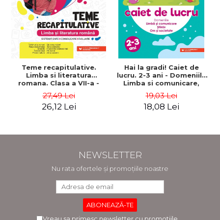
Teme recapitulative.
Hai la gradi! Caiet de
Limba si literatura
lucru. 2-3 ani - Domeniile
romana. Clasa a VII-a -
Limba si comunicare,
Sistematizare,
Stiinte, Om si societate
27,49 Lei
19,03 Lei
consolidare, evaluare -
26,12 Lei
18,08 Lei
Mihaela Dobos
NEWSLETTER
Nu rata ofertele și promoțiile noastre
Vreau sa primesc newsletter cu promotiile