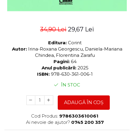
34,90 Lei
29,67 Lei
Editura:
Corint
Autor:
Irina-Roxana Georgescu, Daniela-Mariana
Chindea, Florentina Zarafu
Pagini:
64
Anul publicării:
2025
ISBN:
978-630-361-006-1
ÎN STOC
ADAUGĂ ÎN COȘ
Cod Produs:
9786303610061
Ai nevoie de ajutor?
0745 200 357