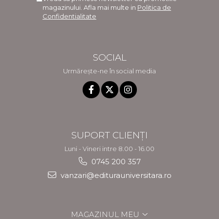
magazinului. Afla mai multe in
Politica de
Confidentialitate
SOCIAL
Urmărește-ne în social media
SUPORT CLIENȚI
Luni - Vineri intre 8.00 - 16.00
0745 200 357
vanzari@editurauniversitara.ro
MAGAZINUL MEU