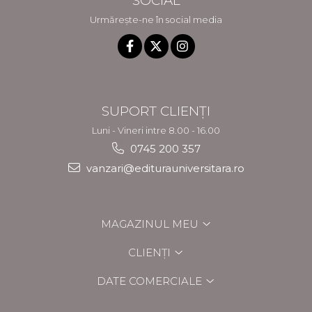
SOCIAL
Urmărește-ne în social media
SUPORT CLIENȚI
Luni - Vineri intre 8.00 - 16.00
0745 200 357
vanzari@editurauniversitara.ro
MAGAZINUL MEU
CLIENȚI
DATE COMERCIALE