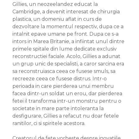
Gillies, un neozeelandez educat la
Cambridge, a devenit interesat de chirurgia
plastica, un domeniu aflat in curs de
dezvoltare la momentul respectiv, dupa ce a
intalnit epave umane pe front. Dupa ce s-a
intors in Marea Britanie, a infiintat unul dintre
primele spitale din lume dedicate exclusiv
reconstructiei faciale. Acolo, Gillies a adunat
un grup unic de specialisti, a caror sarcina era
sa reconstruiasca ceea ce fusese smuls, sa
recreeze ceea ce fusese distrus. Intr-o
perioada in care pierderea unui membru
facea dintr-un soldat un erou, dar pierderea
fetei il transforma intr-un monstru pentru o
societate in mare parte intoleranta la
desfigurare, Gillies a refacut nu doar fetele
ranitilor, ci si spiritele acestora.
Creatorul de fete vorbeste despre inovatiile