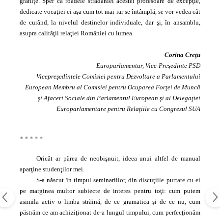
graniţe. Sper ca roadele strădaniei acestei profesoare de excepţie,
dedicate vocaţiei ei aşa cum tot mai rar se întâmplă, se vor vedea cât
de curând, la nivelul destinelor individuale, dar şi, în ansamblu,
asupra calităţii relaţiei României cu lumea.
Corina Creţu
Europarlamentar, Vice-Preşedinte PSD
Vicepreşedintele Comisiei pentru Dezvoltare a Parlamentului
European Membru al Comisiei pentru Ocuparea Forţei de Muncă
şi Afaceri Sociale din Parlamentul
European şi al Delegaţiei
Europarlamentare pentru Relaţiile cu Congresul SUA
* * * * *
Oricât ar părea de neobişnuit, ideea unui altfel de manual
aparţine studenţilor mei.
S‑a născut în timpul seminariilor, din discuţiile purtate cu ei
pe marginea multor subiecte de interes pentru toţi: cum putem
asimila activ o limba străină, de ce gramatica şi de ce nu, cum
păstrăm ce am achiziţionat de‑a lungul timpului, cum perfecţionăm