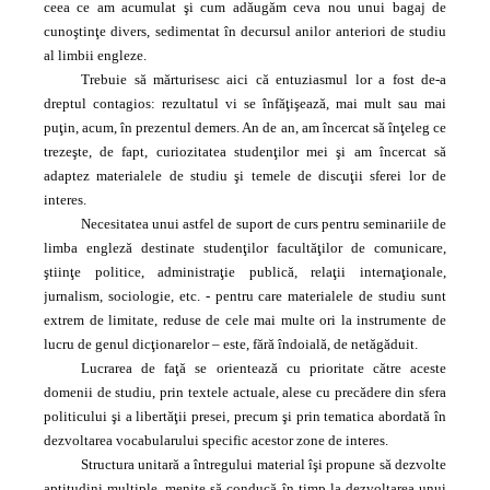
ceea ce am acumulat şi cum adăugăm ceva nou unui bagaj de
cunoştinţe divers, sedimentat în decursul anilor anteriori de studiu
al limbii engleze.
Trebuie să mărturisesc aici că entuziasmul lor a fost de‑a
dreptul contagios: rezultatul vi se înfăţişează, mai mult sau mai
puţin, acum, în prezentul demers. An de an, am încercat să înţeleg ce
trezeşte, de fapt, curiozitatea studenţilor mei şi am încercat să
adaptez materialele de studiu şi temele de discuţii sferei lor de
interes.
Necesitatea unui astfel de suport de curs pentru seminariile de
limba engleză destinate studenţilor facultăţilor de comunicare,
ştiinţe politice, administraţie publică, relaţii internaţionale,
jurnalism, sociologie, etc. ‑ pentru care materialele de studiu sunt
extrem de limitate, reduse de cele mai multe ori la instrumente de
lucru de genul dicţionarelor – este, fără îndoială, de netăgăduit.
Lucrarea de faţă se orientează cu prioritate către aceste
domenii de studiu, prin textele actuale, alese cu precădere din sfera
politicului şi a libertăţii presei, precum şi prin tematica abordată în
dezvoltarea vocabularului specific acestor zone de interes.
Structura unitară a întregului material îşi propune să dezvolte
aptitudini multiple, menite să conducă în timp la dezvoltarea unui