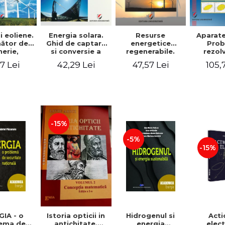
i eoliene.
Energia solara.
Resurse
Aparate
ător de
Ghid de captare
energetice
Pro
nerie,
si conversie a
regenerabile.
rezol
utie,
energiei solare
Ghid practic de
domeniu
7 Lei
42,29 Lei
47,57 Lei
105,
are si
pentru utilizare -
proiectare,
paraxial si r
atare a
Victor Emil
montaj,
Daniel
atiilor
Lucian
exploatare si
getice
intretinere a
iene
sistemelor de
conversie care
folosesc resurse
-15%
regenerabile -
Victor Emil
-5%
Lucian
-15%
IA - o
Hidrogenul si
Acti
Istoria opticii in
ema de
energia
elect
antichitate.