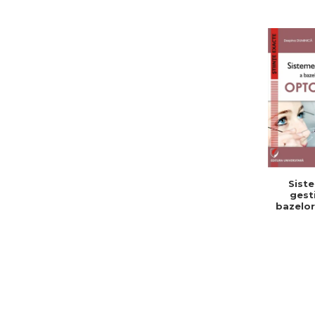
Sist
gest
bazelor
in opro
Despin
Duminic
Cat
Apost