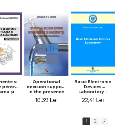
ca - Ioan
in orbit
, Mihaela
dache
mente şi
Basic Electronic
Operational
e pentru
Devices
decision support
area şi
Laboratory -
in the presence
tizarea
Adrian Viorel
of uncertainties -
22,41 Lei
18,39 Lei
lor. Note
Diaconu
Water
 - Ilinca
distribution
tase,
systems - Arsene
tiana
Corneliu
1
2
itoru