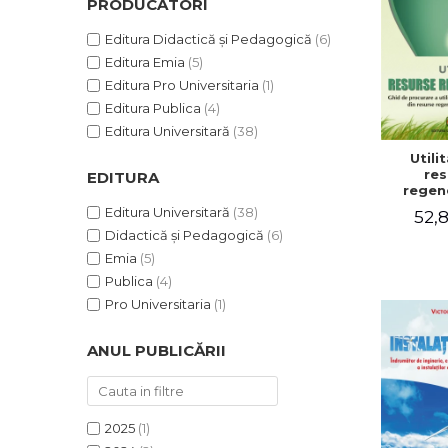
PRODUCĂTORI
Editura Didactică și Pedagogică
(6)
Editura Emia
(5)
Editura Pro Universitaria
(1)
Editura Publica
(4)
Editura Universitară
(38)
Utilit
res
EDITURA
regene
Ghi
Editura Universitară
(38)
52,8
procu
Didactică și Pedagogică
(6)
utilitati
o gospo
Emia
(5)
res
Publica
(4)
regene
loc
Pro Universitaria
(1)
nepol
Victo
ANUL PUBLICĂRII
Lu
2025
(1)