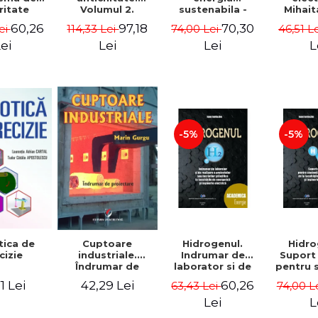
ritate
sustenabila -
Mihait
Volumul 2.
nala -
Ana-Maria Velcea,
Conceptia
60,26
70,30
97,18
ei
74,00 Lei
46,51 L
114,33 Lei
 Gabriel
Ioan Iordache,
matematica.
uraru
Lacramioara
Editia a II-a - Liviu
ei
Lei
L
Lei
Diana Robescu,
Arici
Diana Mariana
Cocarta
-5%
-5%
Hidrogenul.
Hidro
ica de
Cuptoare
Indrumar de
Suport
cizie
industriale.
laborator si de
pentru 
Îndrumar de
realizare a
si maste
proiectare
60,26
1 Lei
42,29 Lei
63,43 Lei
74,00 L
proiectelor sau
la facul
lucrarilor
energe
Lei
L
stiintifice la
ingi