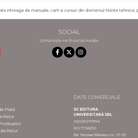
ista intreaga de manuale, carti si cursuri din domeniul Stiinte tehnice, 
SOCIAL
Urmărește-ne în social media
DATE COMERCIALE
e Plată
SC EDITURA
UNIVERSITARĂ SRL
de Retur
J40/29211/1994
 Produselor
RO 7726230
 de Retur
Bd. Nicolae Bălcescu nr. 27-33