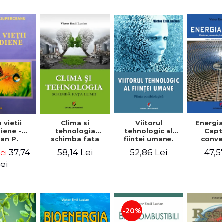
Viitorul
a vietii
Clima si
Energia
tehnologic al
iene -
tehnologia
Capt
fiintei umane.
an P.
schimba fata
conve
Fiinta
rceanu
lumii - Victor Emil
util
52,86 Lei
37,74
58,14 Lei
47,5
Lei
postbiologica -
Lucian
energie
Victor Emil
Editia 
ei
Lucian
Victo
Lu
-20%