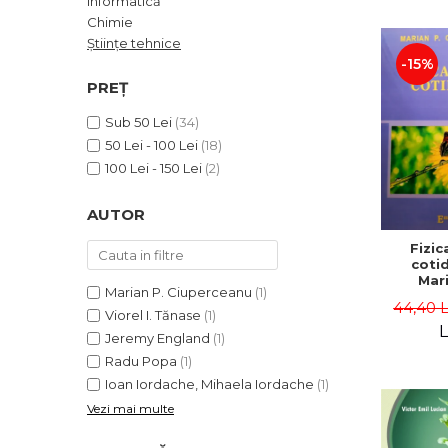
Informatică
ADMINISTRATIVE
Cum Cumpăr
Chimie
ȘTIINȚE ECONOMICE
Livrare
Științe tehnice
ȘTIINȚE EXACTE
-15%
Politica de Retur
PREȚ
EDUCAȚIE FIZICĂ ȘI SPORT
Formular de Retur
PREUNIVERSITARIA
Sub 50 Lei
(34)
Distribuitori
TIMP LIBER
50 Lei - 100 Lei
(18)
ÎN CURS DE APARIȚIE
100 Lei - 150 Lei
(2)
NOUTĂȚI
AUTOR
PACHETE DE STUDIU
Fizic
PROMOȚIILE LUNII
cotid
Mari
ULTIMELE EXEMPLARE
Marian P. Ciuperceanu
(1)
Ciupe
44,40 
Viorel I. Tănase
(1)
L
Jeremy England
(1)
Radu Popa
(1)
Ioan Iordache, Mihaela Iordache
(1)
Vezi mai multe