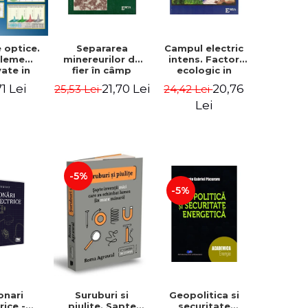
 optice.
Separarea
Campul electric
bleme
minereurilor de
intens. Factor
vate in
fier în câmp
ecologic in
l ideal,
electric intens -
metalurgia
71 Lei
21,70 Lei
20,76
25,53 Lei
24,42 Lei
eal -
Ioan Ovidiu
fierului - Ioan
 Bacescu
Muntean
Ovidiu Muntean
Lei
-5%
-5%
onari
Geopolitica si
Suruburi si
rice -
securitate
piulite. Sapte