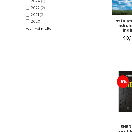
2024
(2)
2022
(2)
2021
(3)
Instalati
2020
(1)
Îndrum
Vezi mai multe
ingi
exec
40,1
mont
explo
instal
ener
eol
-5%
ENERG
probl