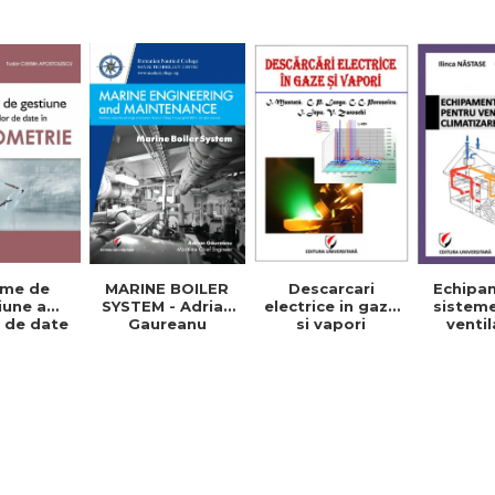
facultatile de
electri
energetica si
Iordache
inginerie
Ior
electrica - Ioan
Iordache
Descarcari
Echipa
eme de
MARINE BOILER
electrice in gaze
sistem
iune a
SYSTEM - Adrian
si vapori
ventil
 de date
Gaureanu
clima
metrie -
clădiri
a Paula
de curs
a, Tudor
Năs
alin
Cris
olescu
Cro