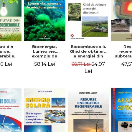
ati din
Bioenergia.
Biocombustibili.
Res
urse
Lumea vie,
Ghid de obtinere
regen
rabile.
exemplu de
a energiei din
subtera
d de
adaptare pentru
deseuri - Victor
de doc
6 Lei
58,14 Lei
54,97
47,5
68,71 Lei
rare a
om - Victor Emil
Emil Lucian
si con
lor pentru
Lucian
instal
Lei
darie din
pentru c
urse
conversi
rabile,
Emil 
ale,
uante -
r Emil
cian