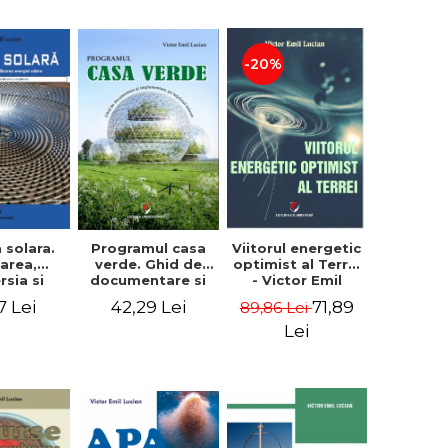
-20%
Programul casa
 solara.
Viitorul energetic
verde. Ghid de
area,
optimist al Terrei
documentare si
rsia si
- Victor Emil
implementare a
izarea
Lucian
42,29 Lei
7 Lei
71,89
89,86 Lei
programului, pe
i solare.
intelesul tuturor
a II-a -
Lei
- Victor Emil
r Emil
Lucian
cian