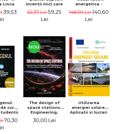
a Linca
energetica -
inventii mici care
Cosmin Gabriel
au schimbat
39,53
140,60
59,25
ei
148,00 Lei
62,37 Lei
Pacuraru
lumea (in mare
masura) - Roma
ei
Lei
Lei
Agrawal
NOU
genul.
The design of
Utilizarea
 de curs
space stations.
energiei solare.
studentii
Engineering,
Aplicatii si lucrari
ranzii de
economics, and
de laborator -
70,30
30,00 Lei
ei
tatile de
infrastructure for
Gabriel Gorghiu,
tica si
permanent
Gabriela
ei
nerie
human presence
Mantescu