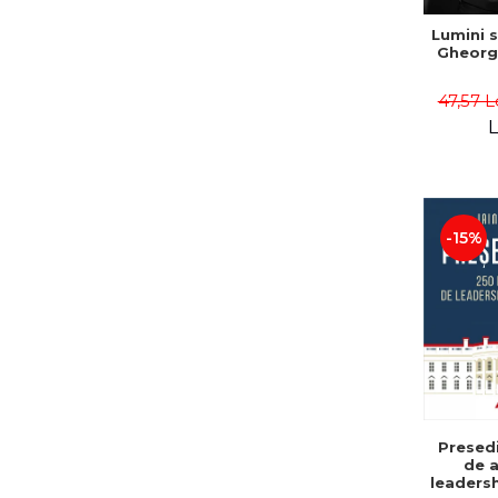
Lumini s
Gheorg
47,57 L
L
-15%
Presedi
de a
leadersh