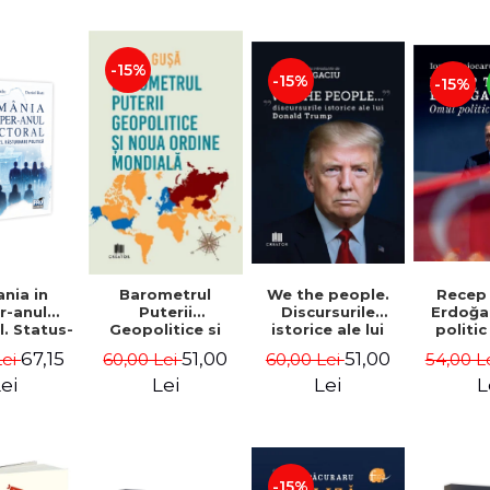
-15%
-15%
-15%
nia in
We the people.
Recep
Barometrul
r-anul
Discursurile
Erdoğa
Puterii
l. Status-
istorice ale lui
politic
Geopolitice si
 vs.
Donald Trump -
Coj
Noua Ordine
67,15
51,00
51,00
Lei
60,00 Lei
54,00 L
60,00 Lei
urnare
Dan Dungaciu
Mondiala - Daria
tica -
Gusa
ei
Lei
L
Lei
ru Radu,
l Buti
-15%