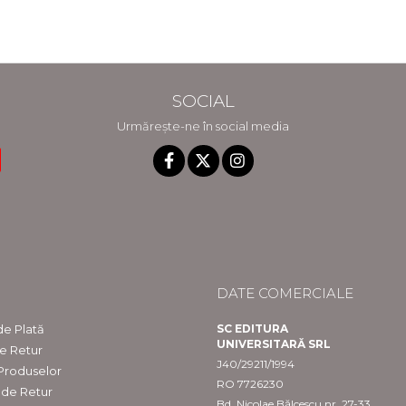
Gheorghe
Eminescu" din
Bichicean
Constanta
SOCIAL
Urmărește-ne în social media
DATE COMERCIALE
e Plată
SC EDITURA
UNIVERSITARĂ SRL
de Retur
J40/29211/1994
 Produselor
RO 7726230
 de Retur
Bd. Nicolae Bălcescu nr. 27-33