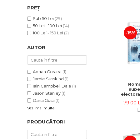
ADMINISTRATIVE
Cum Cumpăr
PREȚ
ȘTIINȚE ECONOMICE
Livrare
Sub 50 Lei
(29)
ȘTIINȚE EXACTE
Politica de Retur
50 Lei - 100 Lei
(14)
EDUCAȚIE FIZICĂ ȘI SPORT
Formular de Retur
-15%
100 Lei - 150 Lei
(2)
PREUNIVERSITARIA
Distribuitori
TIMP LIBER
AUTOR
ÎN CURS DE APARIȚIE
NOUTĂȚI
PACHETE DE STUDIU
Adrian Costea
(1)
Jamie Susskind
(1)
PROMOȚIILE LUNII
Roma
Iain Campbell Dale
(1)
supe
ULTIMELE EXEMPLARE
Jason Stanley
(1)
electora
quo
Daria Gusa
(1)
79,00 
rast
Vezi mai multe
poli
L
Alexand
Danie
PRODUCĂTORI