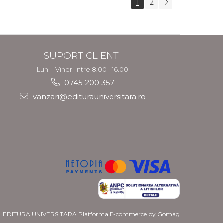
1
2
privind azilul si
migratia
SUPORT CLIENȚI
Luni - Vineri intre 8.00 - 16.00
0745 200 357
vanzari@editurauniversitara.ro
EDITURA UNIVERSITARA
Platforma E-commerce by Gomag