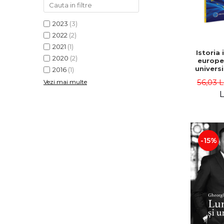
2023
(3)
2022
(2)
2021
(1)
Istoria 
2020
(2)
europe
universi
2016
(1)
Vat
56,03 
Vezi mai multe
L
-15%