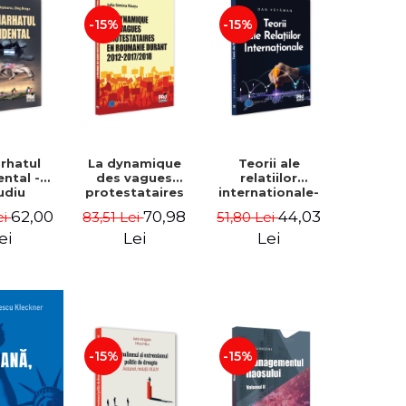
-15%
-15%
arhatul
La dynamique
Teorii ale
ental -
des vagues
relatiilor
udiu
protestataires
internationale-
nu, Oleg
en Roumanie
Dan Vataman
62,00
70,98
44,03
ei
83,51 Lei
51,80 Lei
aga
durant 2012-
2017/2018 - Iulia-
ei
Lei
Lei
Simina Rautu
-15%
-15%