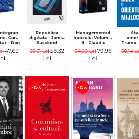
integrarii
Managementul
Republica
St
ne. Curs
haosului Volumul
digitala - Jamie
amer
tar - Dan
III - Claudiu
Susskind
Trump, 
aman
Oteleanu
Orientul 
47,63
79,98
58,32
Lei
94,09 Lei
68,61 Lei
58,14 L
Simo
Vrab
ei
Lei
Lei
L
Kle
-15%
-15%