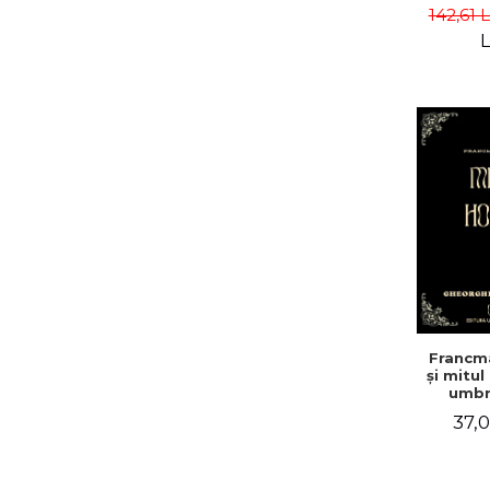
america
142,61 
Campbe
L
Francm
și mitul
umbr
doc
37,0
mist