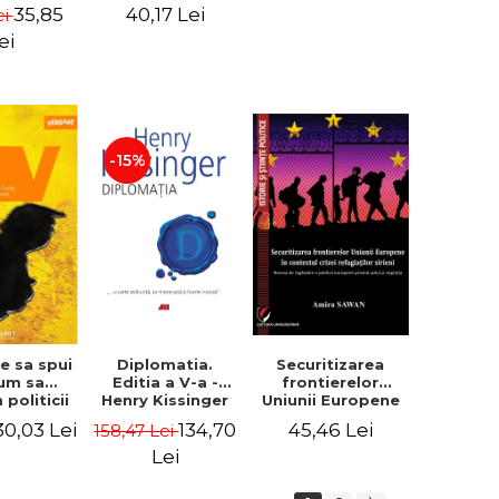
stil neoromanesc
 care sta
publici
35,85
40,17 Lei
ei
a Colegiului
arii Uniri
National "Mihai
. Anghel
ei
Eminescu" din
Constanta -
Robert-Andrei
Stoica
-15%
Diplomatia.
e sa spui
Securitizarea
Editia a V-a -
Cum sa
frontierelor
Henry Kissinger
 politicii
Uniunii Europene
c a lui
in contextul
134,70
30,03 Lei
45,46 Lei
158,47 Lei
 si sa
crizei refugiatilor
 lumea de
sirieni. Nevoia de
Lei
em nevoie
regandire a
i Klein
politicii europene