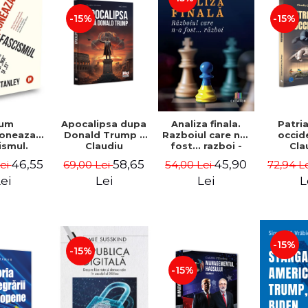
-15%
-15%
Apocalipsa dupa
Patri
um
Analiza finala.
Donald Trump -
occid
ioneaza
Razboiul care n-a
Claudiu
Cla
ismul.
fost... razboi -
Oteleanu, Ancu
Otelea
 lui „noi”
Tudor Pacuraru
58,65
46,55
45,90
69,00 Lei
72,94 L
Lei
54,00 Lei
Dinca
Br
 - Jason
nley
Lei
L
ei
Lei
-15%
-15%
-15%