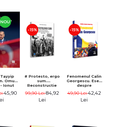
NOU
-15%
-15%
 Tayyip
# Protesto, ergo
Fenomenul Calin
n. Omul
sum.
Georgescu. Eseu
 - Ionut
Reconstructie
despre
ocaru
identitara si
metafizica
45,90
84,92
42,42
ei
99,90 Lei
49,90 Lei
miscari de
prosperitatii -
protest in
Gabriel-Catalin
ei
Lei
Lei
Romania (2012-
Butoi-Put
2018) - Alina-
Simona Popescu