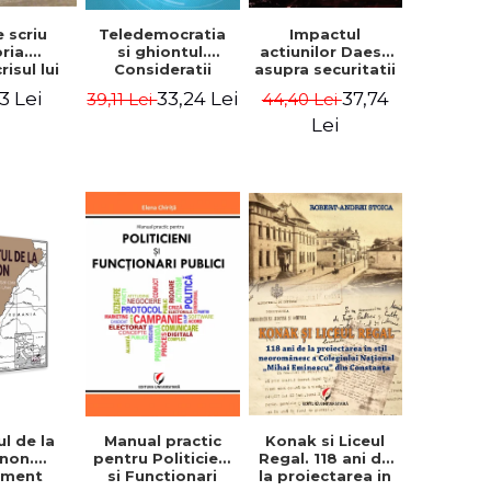
Impactul
e scriu
Teledemocratia
actiunilor Daesh
oria.
si ghiontul.
asupra securitatii
isul lui
Consideratii
nationale.
itru
privind stadiile
37,74
3 Lei
33,24 Lei
44,40 Lei
39,11 Lei
Perceperea
ulescu-
de receptare a
terorii ca
hiadi
democratiei
Lei
variabila a
oricul
electronice si
deciziei - Ammar
ului din
paternalismului
El Benni
a regiunii
libertarian in
atoare si
spatiul romanesc
ei care-l
- Adrian Costea
este de
 300 de
- Ioana
escu
Konak si Liceul
ul de la
Manual practic
Regal. 118 ani de
anon.
pentru Politicieni
la proiectarea in
ument
si Functionari