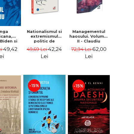
Nationalismul si
Managementul
anga
extremismul
haosului. Volumul
icana,
politic de
II - Claudiu
Biden si
dreapta.
Oteleanu
Mijlociu -
42,24
62,00
49,42
49,69 Lei
72,94 Lei
ei
Avataruri,
na M.
mutatii, rataciri -
iescu
Lei
Lei
ei
Sabin Daniel
ckner
Dragulin, Mihai
Milca
-15%
-15%