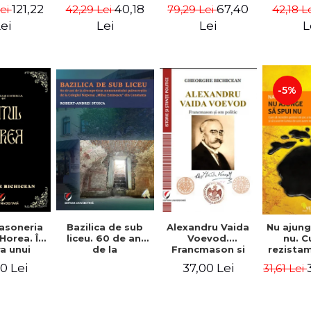
n - Iain
Trump - Michael
sistemului -
esential
121,22
40,18
67,40
Lei
42,29 Lei
79,29 Lei
42,18 L
ll Dale
Wolff
Václav Havel
la baza M
- Ion M
ei
Lei
Lei
L
-5%
Alexandru Vaida
asoneria
Bazilica de sub
Nu ajung
Voevod.
 Horea. În
liceu. 60 de ani
nu. 
Francmason si
a unui
de la
rezistam
om politic (Din
ument
descoperirea
de so
37,00 Lei
0 Lei
31,61 Lei
istoria
ificat
monumentului
Trump
Francmasoneriei).
paleocrestin de
cucerim
Editie revizuita si
la Colegiul
care av
adaugita -
National "Mihai
- Naom