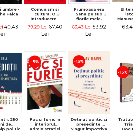
i umbre -
Comunism si
Frumoasa era
Elitel
he Falca
cultura. O
Sena pe sub
ist
introducere -
florile mele.
Manuscr
Vladimir
Notele unui
Dum
40,43
67,40
53,92
63,4
ei
79,29 Lei
63,43 Lei
Tismaneanu,
ambasador
Kretz
Radu Stern
roman la Paris
Wart
ei
Lei
Lei
intre Bataclan '15
"Ist
si COVID-19 -
Castel
Adrian Cioroianu
Drajna, 
inconjur
a famili
-15%
-5%
stapan
peste
ani". 
-15%
Ion
ntii. 250
Foc si furie. In
Detinut politic si
Tratat
ni de
interiorul
presedinte.
Tri
ip politic
administratiei
Singur impotriva
Doc