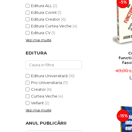
-5%
Editura ALL
(2)
Editura Corint
(1)
Editura Creator
(6)
Editura Curtea Veche
(4)
Editura CV
(1)
Vezi mai multe
EDITURA
C
funct
fasc
Politica
49,00 
si „ei”
Editura Universitară
(16)
Sta
L
Pro Universitaria
(11)
Creator
(6)
Curtea Veche
(4)
Vellant
(2)
Vezi mai multe
-15%
ANUL PUBLICĂRII