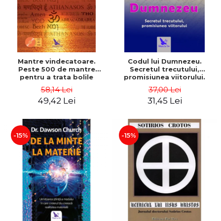
Mantre vindecatoare.
Codul lui Dumnezeu.
Peste 500 de mantre
Secretul trecutului,
pentru a trata bolile
promisiunea viitorului.
corpului si ale mintii
Editie revizuita – Gregg
58,14 Lei
37,00 Lei
(include CD) - Philippe
Braden
49,42 Lei
31,45 Lei
Barraqué
-15%
-15%