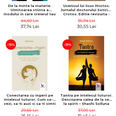
De la minte la materie.
Ucenicul lui Iisus Hristos.
Uimitoarea stiinta a
Jurnalul doctorului Sotirios
modului in care creierul tau
Crotos. Editie revizuita -
creeaza realitatea
Sotirios Crotos
44,40 Lei
35,94 Lei
materiala – Dr. Dawson
37,74 Lei
30,55 Lei
Church
-15%
-15%
Conectarea cu ingerii pe
Tantra pe intelesul tuturor.
intelesul tuturor. Cum sa-ti
Descopera calea de la sex
vezi, sa-ti auzi si sa-ti simti
la spirit – Shashi Solluna
ingerii – Kyle Gray
29,60 Lei
37,00 Lei