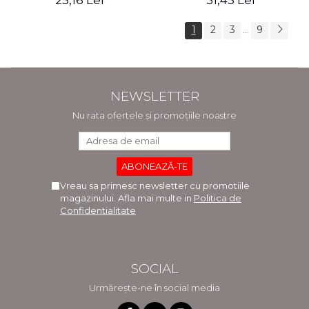
25,16 Lei
31,45 Lei
1
2
3
9
...
NEWSLETTER
Nu rata ofertele și promoțiile noastre
Vreau sa primesc newsletter cu promotiile
magazinului. Afla mai multe in
Politica de
Confidentialitate
SOCIAL
Urmărește-ne în social media