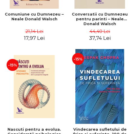
Comuniune cu Dumnezeu –
Conversatii cu Dumnezeu
Neale Donald Walsch
pentru parinti – Neale
Donald Walsch
21,14 Lei
44,40 Lei
17,97 Lei
37,74 Lei
-15%
-15%
Nascuti pentru a evolua.
Vindecarea sufletului de