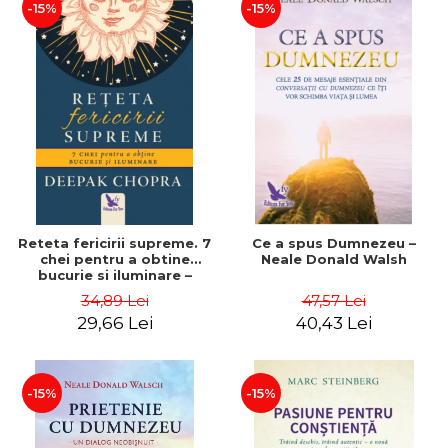
-15%
-15%
Reteta fericirii supreme. 7
Ce a spus Dumnezeu –
chei pentru a obtine
Neale Donald Walsh
bucurie si iluminare –
Deepak Chopra
34,89 Lei
47,57 Lei
29,66 Lei
40,43 Lei
-15%
-15%