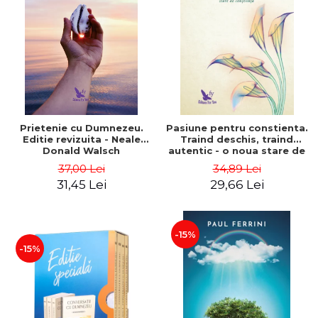
Prietenie cu Dumnezeu.
Pasiune pentru constienta.
Editie revizuita - Neale
Traind deschis, traind
Donald Walsch
autentic - o noua stare de
constiinta - Marc Steinberg
37,00 Lei
34,89 Lei
31,45 Lei
29,66 Lei
-15%
-15%