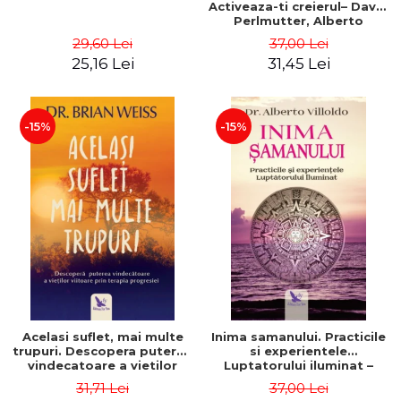
Activeaza-ti creierul– David
Perlmutter, Alberto
Villoldo
29,60 Lei
37,00 Lei
25,16 Lei
31,45 Lei
-15%
-15%
Acelasi suflet, mai multe
Inima samanului. Practicile
trupuri. Descopera puterea
si experientele
vindecatoare a vietilor
Luptatorului iluminat –
viitoare prin terapia
Alberto Villoldo
31,71 Lei
37,00 Lei
progresiei. Editie revizuita