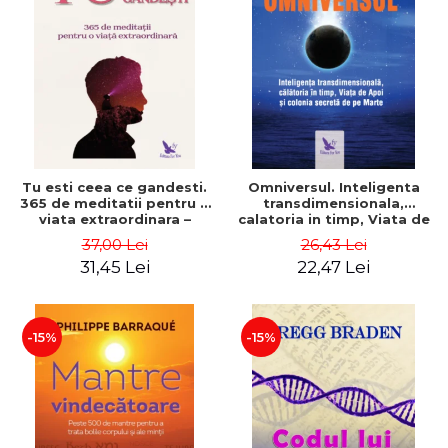
Tu esti ceea ce gandesti.
Omniversul. Inteligenta
365 de meditatii pentru o
transdimensionala,
viata extraordinara –
calatoria in timp, Viata de
Wayne Dyer
Apoi si colonia secreta de
37,00 Lei
26,43 Lei
pe Marte – Alfred
31,45 Lei
22,47 Lei
Lambremont Webre
-15%
-15%