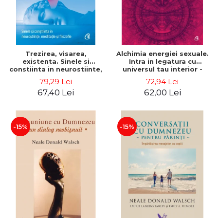
Trezirea, visarea,
Alchimia energiei sexuale.
existenta. Sinele si
Intra in legatura cu
constiinta in neurostiinte,
universul tau interior -
meditatie si filozofie - Evan
Mantak Chia
79,29 Lei
72,94 Lei
Thompson
67,40 Lei
62,00 Lei
-15%
-15%