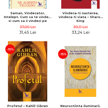
Saman, Vindecator,
Vindeca-ti nasterea,
Intelept. Cum sa te vindeci
vindeca-ti viata – Sharon
si cum sa ii vindeci pe
King
ceilalti folosind medicina
37,00 Lei
39,11 Lei
energentica a
31,45 Lei
33,24 Lei
amerindienilor. Editie
revizuita – Alberto Villoldo
-15%
-15%
Profetul – Kahlil Gibran
Neurostiinta iluminarii.