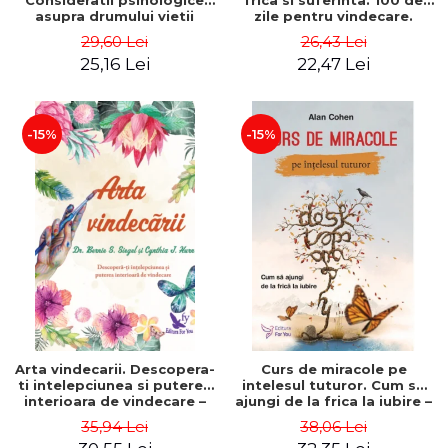
Consideratii psihologice
frica si suferinta. 100 de
asupra drumului vietii
zile pentru vindecare.
dintr-o perspectiva
Editia a II-a – Deepak
29,60 Lei
26,43 Lei
integrala – Stefano
Chopra
25,16 Lei
22,47 Lei
Pischiutta
-15%
-15%
Arta vindecarii. Descopera-
Curs de miracole pe
ti intelepciunea si puterea
intelesul tuturor. Cum sa
interioara de vindecare –
ajungi de la frica la iubire –
Dr. Bernie Siegel
Alan Cohen
35,94 Lei
38,06 Lei