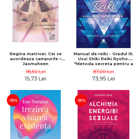
ADMINISTRATIVE
Cum Cumpăr
ȘTIINȚE ECONOMICE
Livrare
ȘTIINȚE EXACTE
Politica de Retur
EDUCAȚIE FIZICĂ ȘI SPORT
Formular de Retur
PREUNIVERSITARIA
Distribuitori
TIMP LIBER
ÎN CURS DE APARIȚIE
Regina matricei. Cei ce
Manual de reiki - Gradul III.
acordeaza campurile –
Usui Shiki Reiki Ryoho.
NOUTĂȚI
Jasmuheen
"Metoda secreta pentru a
invita fericirea" - Nita
PACHETE DE STUDIU
18,50 Lei
87,00 Lei
Mocanu
15,73 Lei
73,95 Lei
PROMOȚIILE LUNII
ULTIMELE EXEMPLARE
-15%
-15%