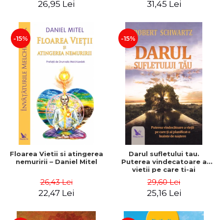
26,95 Lei
31,45 Lei
– Dr. Brain Weiss
-15%
-15%
Floarea Vietii si atingerea
Darul sufletului tau.
nemuririi – Daniel Mitel
Puterea vindecatoare a
vietii pe care ti-ai
planificat-o inainte de
26,43 Lei
29,60 Lei
nastere – Robert Schwartz
22,47 Lei
25,16 Lei