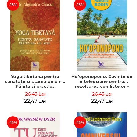
-15%
-15%
Yoga tibetana pentru
Ho’oponopono. Cuvinte de
sanatate si starea de bine.
intelepciune pentru
Stiinta si practica
rezolvarea conflictelor –
vindecarii corpului,
Nathalie Bodin
26,43 Lei
26,43 Lei
energiei si mintii – Dr.
22,47 Lei
22,47 Lei
Alejandro Chaoul
-15%
-15%