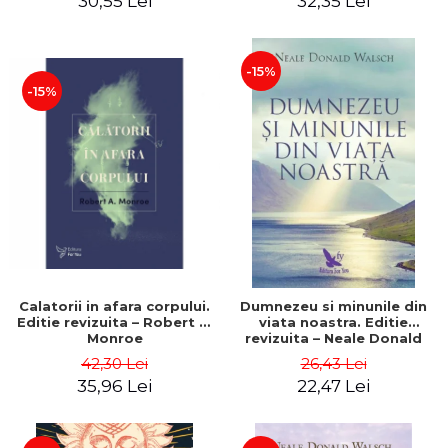
30,55 Lei
32,35 Lei
-15%
-15%
Calatorii in afara corpului.
Dumnezeu si minunile din
Editie revizuita – Robert A.
viata noastra. Editie
Monroe
revizuita – Neale Donald
Walsch
42,30 Lei
26,43 Lei
35,96 Lei
22,47 Lei