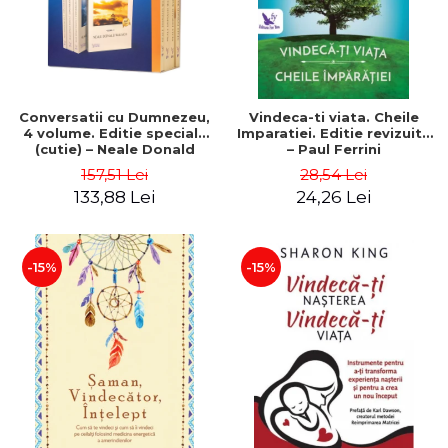
Conversatii cu Dumnezeu,
Vindeca-ti viata. Cheile
4 volume. Editie speciala
Imparatiei. Editie revizuita
(cutie) – Neale Donald
– Paul Ferrini
Walsch
157,51 Lei
28,54 Lei
133,88 Lei
24,26 Lei
-15%
-15%